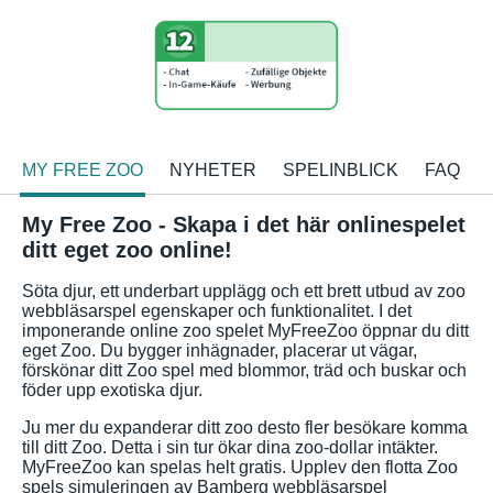
MY FREE ZOO
NYHETER
SPELINBLICK
FAQ
My Free Zoo - Skapa i det här onlinespelet
ditt eget zoo online!
Söta djur, ett underbart upplägg och ett brett utbud av zoo
webbläsarspel egenskaper och funktionalitet. I det
imponerande online zoo spelet MyFreeZoo öppnar du ditt
eget Zoo. Du bygger inhägnader, placerar ut vägar,
förskönar ditt Zoo spel med blommor, träd och buskar och
föder upp exotiska djur.
Ju mer du expanderar ditt zoo desto fler besökare komma
till ditt Zoo. Detta i sin tur ökar dina zoo-dollar intäkter.
MyFreeZoo kan spelas helt gratis. Upplev den flotta Zoo
spels simuleringen av Bamberg webbläsarspel