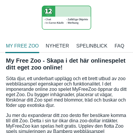
MY FREE ZOO
NYHETER
SPELINBLICK
FAQ
My Free Zoo - Skapa i det här onlinespelet
ditt eget zoo online!
Söta djur, ett underbart upplägg och ett brett utbud av zoo
webbläsarspel egenskaper och funktionalitet. I det
imponerande online zoo spelet MyFreeZoo öppnar du ditt
eget Zoo. Du bygger inhägnader, placerar ut vägar,
förskönar ditt Zoo spel med blommor, träd och buskar och
föder upp exotiska djur.
Ju mer du expanderar ditt zoo desto fler besökare komma
till ditt Zoo. Detta i sin tur ökar dina zoo-dollar intäkter.
MyFreeZoo kan spelas helt gratis. Upplev den flotta Zoo
spels simuleringen av Bamberg webbläsarspel