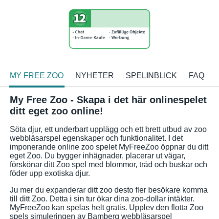
MY FREE ZOO
NYHETER
SPELINBLICK
FAQ
My Free Zoo - Skapa i det här onlinespelet
ditt eget zoo online!
Söta djur, ett underbart upplägg och ett brett utbud av zoo
webbläsarspel egenskaper och funktionalitet. I det
imponerande online zoo spelet MyFreeZoo öppnar du ditt
eget Zoo. Du bygger inhägnader, placerar ut vägar,
förskönar ditt Zoo spel med blommor, träd och buskar och
föder upp exotiska djur.
Ju mer du expanderar ditt zoo desto fler besökare komma
till ditt Zoo. Detta i sin tur ökar dina zoo-dollar intäkter.
MyFreeZoo kan spelas helt gratis. Upplev den flotta Zoo
spels simuleringen av Bamberg webbläsarspel