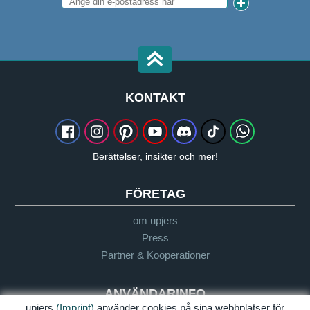
KONTAKT
Berättelser, insikter och mer!
FÖRETAG
om upjers
Press
Partner & Kooperationer
ANVÄNDARINFO
upjers
(Imprint)
använder cookies på sina webbplatser för