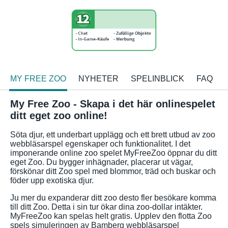
MY FREE ZOO
NYHETER
SPELINBLICK
FAQ
My Free Zoo - Skapa i det här onlinespelet
ditt eget zoo online!
Söta djur, ett underbart upplägg och ett brett utbud av zoo
webbläsarspel egenskaper och funktionalitet. I det
imponerande online zoo spelet MyFreeZoo öppnar du ditt
eget Zoo. Du bygger inhägnader, placerar ut vägar,
förskönar ditt Zoo spel med blommor, träd och buskar och
föder upp exotiska djur.
Ju mer du expanderar ditt zoo desto fler besökare komma
till ditt Zoo. Detta i sin tur ökar dina zoo-dollar intäkter.
MyFreeZoo kan spelas helt gratis. Upplev den flotta Zoo
spels simuleringen av Bamberg webbläsarspel