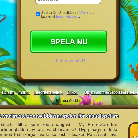
Jag har läst & godkänner
Villkor
. Jag
känner till
Integritetspolicy
.
Redan anmäld?
Forum
Imprint
Integritetspolicy
Villkor
Upjers.com - Webbläsarspel sp
Hantera Cookies
de vackraste zoo-webbläsarspelen för casualspelare
oddelfin till Z som zebramangust – My Free Zoo har
 artmångfalden av alla webbläsarspel! Bygg hägn i detta
m med foderkorgar, vattenkar och leksaker. På så sätt trivs