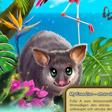
Support
My Free Zoo – ett av 
Från A som Amazonasfl
förmodligen den största
onlinespel och utrusta de