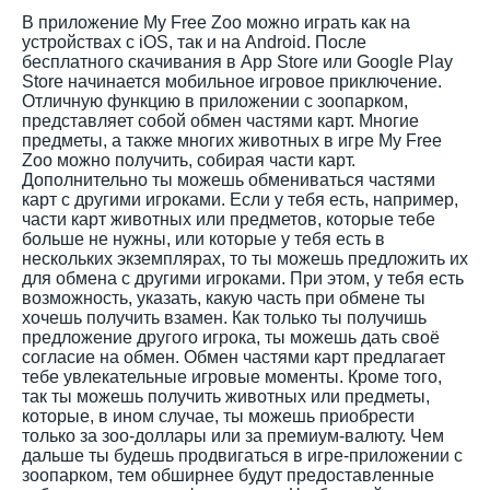
В приложение My Free Zoo можно играть как на
устройствах с iOS, так и на Android. После
бесплатного скачивания в App Store или Google Play
Store начинается мобильное игровое приключение.
Отличную функцию в приложении с зоопарком,
представляет собой обмен частями карт. Многие
предметы, а также многих животных в игре My Free
Zoo можно получить, собирая части карт.
Дополнительно ты можешь обмениваться частями
карт с другими игроками. Если у тебя есть, например,
части карт животных или предметов, которые тебе
больше не нужны, или которые у тебя есть в
нескольких экземплярах, то ты можешь предложить их
для обмена с другими игроками. При этом, у тебя есть
возможность, указать, какую часть при обмене ты
хочешь получить взамен. Как только ты получишь
предложение другого игрока, ты можешь дать своё
согласие на обмен. Обмен частями карт предлагает
тебе увлекательные игровые моменты. Кроме того,
так ты можешь получить животных или предметы,
которые, в ином случае, ты можешь приобрести
только за зоо-доллары или за премиум-валюту. Чем
дальше ты будешь продвигаться в игре-приложении с
зоопарком, тем обширнее будут предоставленные