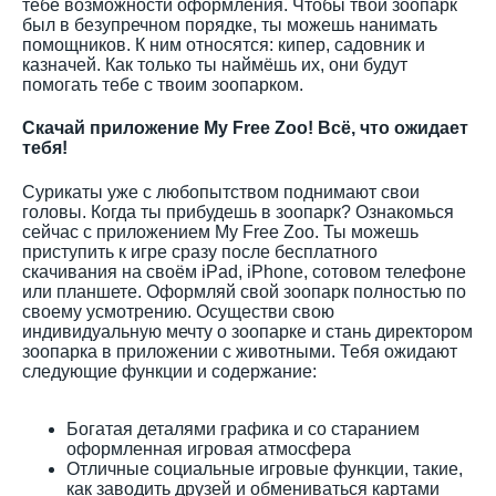
тебе возможности оформления. Чтобы твой зоопарк
был в безупречном порядке, ты можешь нанимать
помощников. К ним относятся: кипер, садовник и
казначей. Как только ты наймёшь их, они будут
помогать тебе с твоим зоопарком.
Скачай приложение My Free Zoo! Всё, что ожидает
тебя!
Сурикаты уже с любопытством поднимают свои
головы. Когда ты прибудешь в зоопарк? Ознакомься
сейчас с приложением My Free Zoo. Ты можешь
приступить к игре сразу после бесплатного
скачивания на своём iPad, iPhone, сотовом телефоне
или планшете. Оформляй свой зоопарк полностью по
своему усмотрению. Осуществи свою
индивидуальную мечту о зоопарке и стань директором
зоопарка в приложении с животными. Тебя ожидают
следующие функции и содержание:
Богатая деталями графика и со старанием
оформленная игровая атмосфера
Отличные социальные игровые функции, такие,
как заводить друзей и обмениваться картами