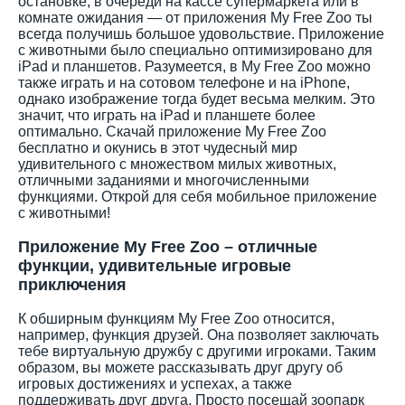
остановке, в очереди на кассе супермаркета или в
комнате ожидания — от приложения My Free Zoo ты
всегда получишь большое удовольствие. Приложение
с животными было специально оптимизировано для
iPad и планшетов. Разумеется, в My Free Zoo можно
также играть и на сотовом телефоне и на iPhone,
однако изображение тогда будет весьма мелким. Это
значит, что играть на iPad и планшете более
оптимально. Скачай приложение My Free Zoo
бесплатно и окунись в этот чудесный мир
удивительного с множеством милых животных,
отличными заданиями и многочисленными
функциями. Открой для себя мобильное приложение
с животными!
Приложение My Free Zoo – отличные
функции, удивительные игровые
приключения
К обширным функциям My Free Zoo относится,
например, функция друзей. Она позволяет заключать
тебе виртуальную дружбу с другими игроками. Таким
образом, вы можете рассказывать друг другу об
игровых достижениях и успехах, а также
поддерживать друг друга. Просто посещай зоопарк