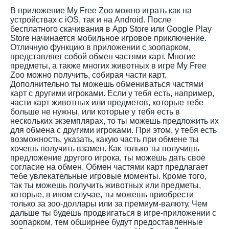
В приложение My Free Zoo можно играть как на
устройствах с iOS, так и на Android. После
бесплатного скачивания в App Store или Google Play
Store начинается мобильное игровое приключение.
Отличную функцию в приложении с зоопарком,
представляет собой обмен частями карт. Многие
предметы, а также многих животных в игре My Free
Zoo можно получить, собирая части карт.
Дополнительно ты можешь обмениваться частями
карт с другими игроками. Если у тебя есть, например,
части карт животных или предметов, которые тебе
больше не нужны, или которые у тебя есть в
нескольких экземплярах, то ты можешь предложить их
для обмена с другими игроками. При этом, у тебя есть
возможность, указать, какую часть при обмене ты
хочешь получить взамен. Как только ты получишь
предложение другого игрока, ты можешь дать своё
согласие на обмен. Обмен частями карт предлагает
тебе увлекательные игровые моменты. Кроме того,
так ты можешь получить животных или предметы,
которые, в ином случае, ты можешь приобрести
только за зоо-доллары или за премиум-валюту. Чем
дальше ты будешь продвигаться в игре-приложении с
зоопарком, тем обширнее будут предоставленные