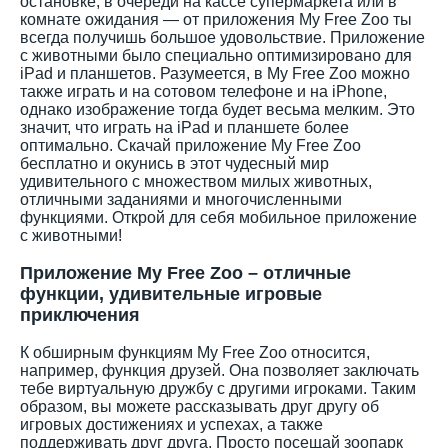
остановке, в очереди на кассе супермаркета или в
комнате ожидания — от приложения My Free Zoo ты
всегда получишь большое удовольствие. Приложение
с животными было специально оптимизировано для
iPad и планшетов. Разумеется, в My Free Zoo можно
также играть и на сотовом телефоне и на iPhone,
однако изображение тогда будет весьма мелким. Это
значит, что играть на iPad и планшете более
оптимально. Скачай приложение My Free Zoo
бесплатно и окунись в этот чудесный мир
удивительного с множеством милых животных,
отличными заданиями и многочисленными
функциями. Открой для себя мобильное приложение
с животными!
Приложение My Free Zoo – отличные
функции, удивительные игровые
приключения
К обширным функциям My Free Zoo относится,
например, функция друзей. Она позволяет заключать
тебе виртуальную дружбу с другими игроками. Таким
образом, вы можете рассказывать друг другу об
игровых достижениях и успехах, а также
поддерживать друг друга. Просто посещай зоопарк