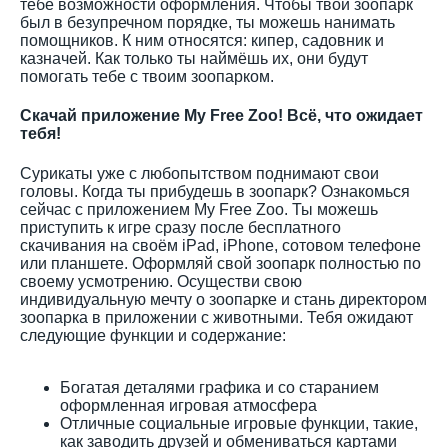
тебе возможности оформления. Чтобы твой зоопарк
был в безупречном порядке, ты можешь нанимать
помощников. К ним относятся: кипер, садовник и
казначей. Как только ты наймёшь их, они будут
помогать тебе с твоим зоопарком.
Скачай приложение My Free Zoo! Всё, что ожидает
тебя!
Сурикаты уже с любопытством поднимают свои
головы. Когда ты прибудешь в зоопарк? Ознакомься
сейчас с приложением My Free Zoo. Ты можешь
приступить к игре сразу после бесплатного
скачивания на своём iPad, iPhone, сотовом телефоне
или планшете. Оформляй свой зоопарк полностью по
своему усмотрению. Осуществи свою
индивидуальную мечту о зоопарке и стань директором
зоопарка в приложении с животными. Тебя ожидают
следующие функции и содержание:
Богатая деталями графика и со старанием
оформленная игровая атмосфера
Отличные социальные игровые функции, такие,
как заводить друзей и обмениваться картами