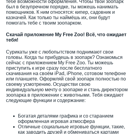
тебе возможности оформления. Чтобы твой зоопарк
был в безупречном порядке, ты можешь нанимать
помощников. К ним относятся: кипер, садовник и
казначей. Как только ты наймёшь их, они будут
помогать тебе с твоим зоопарком.
Скачай приложение My Free Zoo! Всё, что ожидает
тебя!
Сурикаты уже с любопытством поднимают свои
головы. Когда ты прибудешь в зоопарк? Ознакомься
сейчас с приложением My Free Zoo. Ты можешь
приступить к игре сразу после бесплатного
скачивания на своём iPad, iPhone, сотовом телефоне
или планшете. Оформляй свой зоопарк полностью по
своему усмотрению. Осуществи свою
индивидуальную мечту о зоопарке и стань директором
зоопарка в приложении с животными. Тебя ожидают
следующие функции и содержание:
Богатая деталями графика и со старанием
оформленная игровая атмосфера
Отличные социальные игровые функции, такие,
как заводить друзей и обмениваться картами