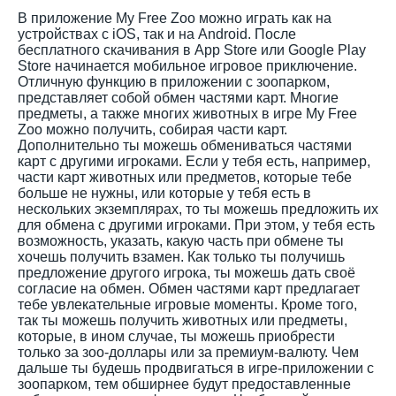
В приложение My Free Zoo можно играть как на
устройствах с iOS, так и на Android. После
бесплатного скачивания в App Store или Google Play
Store начинается мобильное игровое приключение.
Отличную функцию в приложении с зоопарком,
представляет собой обмен частями карт. Многие
предметы, а также многих животных в игре My Free
Zoo можно получить, собирая части карт.
Дополнительно ты можешь обмениваться частями
карт с другими игроками. Если у тебя есть, например,
части карт животных или предметов, которые тебе
больше не нужны, или которые у тебя есть в
нескольких экземплярах, то ты можешь предложить их
для обмена с другими игроками. При этом, у тебя есть
возможность, указать, какую часть при обмене ты
хочешь получить взамен. Как только ты получишь
предложение другого игрока, ты можешь дать своё
согласие на обмен. Обмен частями карт предлагает
тебе увлекательные игровые моменты. Кроме того,
так ты можешь получить животных или предметы,
которые, в ином случае, ты можешь приобрести
только за зоо-доллары или за премиум-валюту. Чем
дальше ты будешь продвигаться в игре-приложении с
зоопарком, тем обширнее будут предоставленные