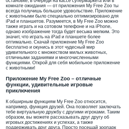
остановке, в очереди на кассе супермаркета или в
комнате ожидания — от приложения My Free Zoo ты
всегда получишь большое удовольствие. Приложение
с животными было специально оптимизировано для
iPad и планшетов. Разумеется, в My Free Zoo можно
также играть и на сотовом телефоне и на iPhone,
однако изображение тогда будет весьма мелким. Это
значит, что играть на iPad и планшете более
оптимально. Скачай приложение My Free Zoo
бесплатно и окунись в этот чудесный мир
удивительного с множеством милых животных,
отличными заданиями и многочисленными
функциями. Открой для себя мобильное приложение
с животными!
Приложение My Free Zoo – отличные
функции, удивительные игровые
приключения
К обширным функциям My Free Zoo относится,
например, функция друзей. Она позволяет заключать
тебе виртуальную дружбу с другими игроками. Таким
образом, вы можете рассказывать друг другу об
игровых достижениях и успехах, а также
поддерживать друг друга. Просто посещай зоопарк