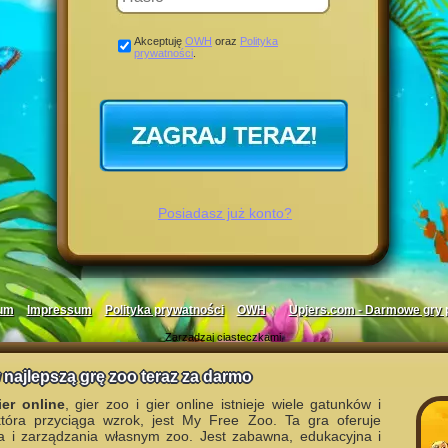
Akceptuję
OWH
oraz
Polityka
prywatności
.
Posiadasz już konto?
um
Impressum
Polityka prywatności
OWH
Upjers.com - Darmowe gry 
Zarządzaj ciasteczkami
 najlepszą grę zoo teraz za darmo
er online
, gier zoo i gier online istnieje wiele gatunków i
która przyciąga wzrok, jest My Free Zoo. Ta gra oferuje
a i zarządzania własnym zoo. Jest zabawna, edukacyjna i