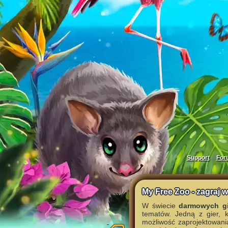
Support
For
My Free Zoo - zagraj w
W świecie
darmowych gi
tematów. Jedną z gier, 
możliwość zaprojektowani