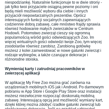
niespodziankę. Naturalnie funkcjonuje to w dwie strony -
jak tylko twoi przyjaciele osiągną pewne poziomy i oni
będą mieli możliwość wyboru dla ciebie i innych
przyjaciół niepowtarzalnych prezentów. Oprócz
interesujących funkcji socjalnych zapewniających
codziennie dobrą zabawę, całe mnóstwo frajdy sprawia
również hodowanie małych zwierzaków w Centrum
Hodowli. Potomstwo zwierząt cieszy się ogromną
popularnością wśród gości odwiedzających Zoo. Im
więcej wirtualnych gości odwiedzi twoje Zoo, tym więcej
zoodolarów również zarobisz. Zarobioną gotówkę
możesz z kolei zainwestować w nowe gatunki zwierząt i
rodzaje wybiegów, a także czarujące dekoracje i
różnorodne stoiska.
Wymieniaj karty i zatrudniaj pracowników w
zwierzęcej aplikacji
W aplikację My Free Zoo można grać zarówna na
urządzeniach mobilnych iOS jak i Android. Po darmowym
pobraniu w App Store i Google Play Store oraz instalacji
możesz niezwłocznie rozpocząć doskonałą mobilną
zabawę. Interesującą opcją jest możliwość wymiany kart,
dzięki której można zdobyć rzadkie gatunki zwierząt lub
ekskluzywne dekoracje. Jeśli na przykład uzbierałeś