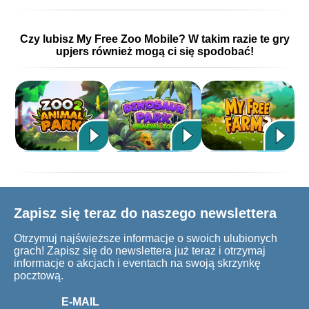
Czy lubisz My Free Zoo Mobile? W takim razie te gry
upjers również mogą ci się spodobać!
Zapisz się teraz do naszego newslettera
Otrzymuj najświeższe informacje o swoich ulubionych
grach! Zapisz się do newslettera już teraz i otrzymaj
informacje o akcjach i eventach na swoją skrzynkę
pocztową.
E-MAIL