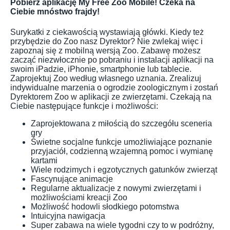
Pobierz aplikację My Free Zoo Mobile! Czeka na
Ciebie mnóstwo frajdy!
Surykatki z ciekawością wystawiają główki. Kiedy też
przybędzie do Zoo nasz Dyrektor? Nie zwlekaj więc i
zapoznaj się z mobilną wersją Zoo. Zabawę możesz
zacząć niezwłocznie po pobraniu i instalacji aplikacji na
swoim iPadzie, iPhonie, smartphonie lub tablecie.
Zaprojektuj Zoo według własnego uznania. Zrealizuj
indywidualne marzenia o ogrodzie zoologicznym i zostań
Dyrektorem Zoo w aplikacji ze zwierzętami. Czekają na
Ciebie następujące funkcje i możliwości:
Zaprojektowana z miłością do szczegółu sceneria
gry
Świetne socjalne funkcje umożliwiające poznanie
przyjaciół, codzienną wzajemną pomoc i wymianę
kartami
Wiele rodzimych i egzotycznych gatunków zwierząt
Fascynujące animacje
Regularne aktualizacje z nowymi zwierzętami i
możliwościami kreacji Zoo
Możliwość hodowli słodkiego potomstwa
Intuicyjna nawigacja
Super zabawa na wiele tygodni czy to w podróżny,