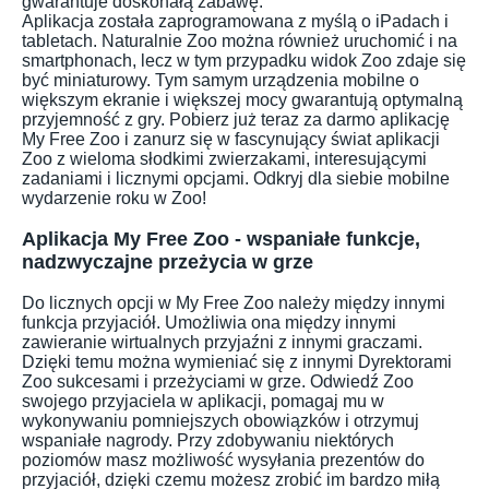
gwarantuje doskonałą zabawę.
Aplikacja została zaprogramowana z myślą o iPadach i
tabletach. Naturalnie Zoo można również uruchomić i na
smartphonach, lecz w tym przypadku widok Zoo zdaje się
być miniaturowy. Tym samym urządzenia mobilne o
większym ekranie i większej mocy gwarantują optymalną
przyjemność z gry. Pobierz już teraz za darmo aplikację
My Free Zoo i zanurz się w fascynujący świat aplikacji
Zoo z wieloma słodkimi zwierzakami, interesującymi
zadaniami i licznymi opcjami. Odkryj dla siebie mobilne
wydarzenie roku w Zoo!
Aplikacja My Free Zoo - wspaniałe funkcje,
nadzwyczajne przeżycia w grze
Do licznych opcji w My Free Zoo należy między innymi
funkcja przyjaciół. Umożliwia ona między innymi
zawieranie wirtualnych przyjaźni z innymi graczami.
Dzięki temu można wymieniać się z innymi Dyrektorami
Zoo sukcesami i przeżyciami w grze. Odwiedź Zoo
swojego przyjaciela w aplikacji, pomagaj mu w
wykonywaniu pomniejszych obowiązków i otrzymuj
wspaniałe nagrody. Przy zdobywaniu niektórych
poziomów masz możliwość wysyłania prezentów do
przyjaciół, dzięki czemu możesz zrobić im bardzo miłą