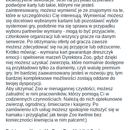
podwójne karty lub takie, którymi nie jesteś
zainteresowany, możesz wymienić je ze znajomymi na te,
które w szczególności Cię interesują. Wymieniać możesz
się docelowo wybranymi kartami lub pozostawić wybór
systemowi gry, podobnie ma się sprawa w przypadku
wyboru partnerów wymiany - mogą to być przyjaciele,
członkowie organizacji lub wszyscy gracze na danym
serwerze. Po otrzymaniu oferty od gracza zawsze
możesz zdecydować się na jej przyjęcie lub odrzucenie.
Krótko mówiąc - wymiana kart gwarantuje dreszczyk
emocji i spełnienie marzeń Dyrektora Zoo, gdyż dzięki
niej możesz uzyskać zwierzęta, które normalnie dostępne
są przykładowo tylko za diamenty, czyli walutę premium
gry. Im bardziej zaawansowany jesteś w rozwoju gry, tym
bardziej kompleksowe możliwości zostają oddane do
twojej dyspozycji.
Aby utrzymać Zoo w nienagannej czystości, możesz
zatrudnić w nim pracowników, którzy pomogą Ci w
codziennych czynnościach. Należą do nich opiekunowie
zwierząt, ogrodnicy, śmieciarze i kasjerzy. Po
zamówieniu ich usług możesz spokojnie rozłożyć się w
hamaku i przyglądać jak twoje Zoo kwitnie bez
konieczności kiwnięcia w nim palcem!:)