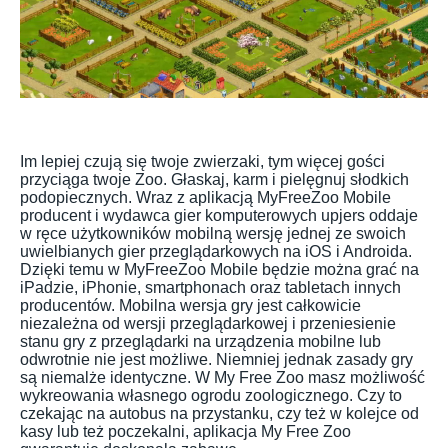
Im lepiej czują się twoje zwierzaki, tym więcej gości
przyciąga twoje Zoo. Głaskaj, karm i pielęgnuj słodkich
podopiecznych. Wraz z aplikacją MyFreeZoo Mobile
producent i wydawca gier komputerowych upjers oddaje
w ręce użytkowników mobilną wersję jednej ze swoich
uwielbianych gier przeglądarkowych na iOS i Androida.
Dzięki temu w MyFreeZoo Mobile będzie można grać na
iPadzie, iPhonie, smartphonach oraz tabletach innych
producentów. Mobilna wersja gry jest całkowicie
niezależna od wersji przeglądarkowej i przeniesienie
stanu gry z przeglądarki na urządzenia mobilne lub
odwrotnie nie jest możliwe. Niemniej jednak zasady gry
są niemalże identyczne. W My Free Zoo masz możliwość
wykreowania własnego ogrodu zoologicznego. Czy to
czekając na autobus na przystanku, czy też w kolejce od
kasy lub też poczekalni, aplikacja My Free Zoo