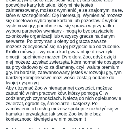
podwójne karty lub takie, którymi nie jesteś
zainteresowany, możesz wymienić je ze znajomymi na te,
które w szczególności Cię interesują. Wymieniać możesz
się docelowo wybranymi kartami lub pozostawić wybór
systemowi gry, podobnie ma się sprawa w przypadku
wyboru partnerów wymiany - mogą to być przyjaciele,
członkowie organizacji lub wszyscy gracze na danym
serwerze. Po otrzymaniu oferty od gracza zawsze
możesz zdecydować się na jej przyjęcie lub odrzucenie.
Krótko mówiąc - wymiana kart gwarantuje dreszczyk
emocji i spełnienie marzeń Dyrektora Zoo, gdyż dzięki
niej możesz uzyskać zwierzęta, które normalnie dostępne
są przykładowo tylko za diamenty, czyli walutę premium
gry. Im bardziej zaawansowany jesteś w rozwoju gry, tym
bardziej kompleksowe możliwości zostają oddane do
twojej dyspozycji.
Aby utrzymać Zoo w nienagannej czystości, możesz
zatrudnić w nim pracowników, którzy pomogą Ci w
codziennych czynnościach. Należą do nich opiekunowie
zwierząt, ogrodnicy, śmieciarze i kasjerzy. Po
zamówieniu ich usług możesz spokojnie rozłożyć się w
hamaku i przyglądać jak twoje Zoo kwitnie bez
konieczności kiwnięcia w nim palcem!:)