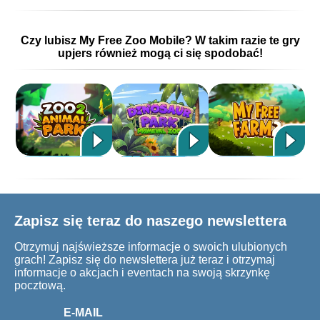
Czy lubisz My Free Zoo Mobile? W takim razie te gry
upjers również mogą ci się spodobać!
Zapisz się teraz do naszego newslettera
Otrzymuj najświeższe informacje o swoich ulubionych
grach! Zapisz się do newslettera już teraz i otrzymaj
informacje o akcjach i eventach na swoją skrzynkę
pocztową.
E-MAIL