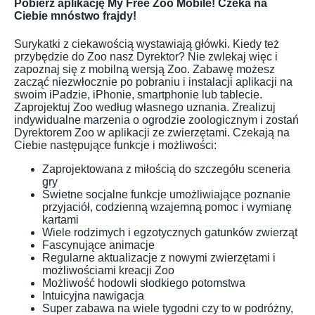
Pobierz aplikację My Free Zoo Mobile! Czeka na
Ciebie mnóstwo frajdy!
Surykatki z ciekawością wystawiają główki. Kiedy też
przybędzie do Zoo nasz Dyrektor? Nie zwlekaj więc i
zapoznaj się z mobilną wersją Zoo. Zabawę możesz
zacząć niezwłocznie po pobraniu i instalacji aplikacji na
swoim iPadzie, iPhonie, smartphonie lub tablecie.
Zaprojektuj Zoo według własnego uznania. Zrealizuj
indywidualne marzenia o ogrodzie zoologicznym i zostań
Dyrektorem Zoo w aplikacji ze zwierzętami. Czekają na
Ciebie następujące funkcje i możliwości:
Zaprojektowana z miłością do szczegółu sceneria
gry
Świetne socjalne funkcje umożliwiające poznanie
przyjaciół, codzienną wzajemną pomoc i wymianę
kartami
Wiele rodzimych i egzotycznych gatunków zwierząt
Fascynujące animacje
Regularne aktualizacje z nowymi zwierzętami i
możliwościami kreacji Zoo
Możliwość hodowli słodkiego potomstwa
Intuicyjna nawigacja
Super zabawa na wiele tygodni czy to w podróżny,