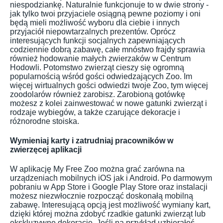
niespodziankę. Naturalnie funkcjonuje to w dwie strony -
jak tylko twoi przyjaciele osiągną pewne poziomy i oni
będą mieli możliwość wyboru dla ciebie i innych
przyjaciół niepowtarzalnych prezentów. Oprócz
interesujących funkcji socjalnych zapewniających
codziennie dobrą zabawę, całe mnóstwo frajdy sprawia
również hodowanie małych zwierzaków w Centrum
Hodowli. Potomstwo zwierząt cieszy się ogromną
popularnością wśród gości odwiedzających Zoo. Im
więcej wirtualnych gości odwiedzi twoje Zoo, tym więcej
zoodolarów również zarobisz. Zarobioną gotówkę
możesz z kolei zainwestować w nowe gatunki zwierząt i
rodzaje wybiegów, a także czarujące dekoracje i
różnorodne stoiska.
Wymieniaj karty i zatrudniaj pracowników w
zwierzęcej aplikacji
W aplikację My Free Zoo można grać zarówna na
urządzeniach mobilnych iOS jak i Android. Po darmowym
pobraniu w App Store i Google Play Store oraz instalacji
możesz niezwłocznie rozpocząć doskonałą mobilną
zabawę. Interesującą opcją jest możliwość wymiany kart,
dzięki której można zdobyć rzadkie gatunki zwierząt lub
ekskluzywne dekoracje. Jeśli na przykład uzbierałeś