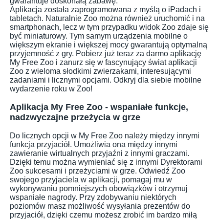
gwarantuje doskonałą zabawę.
Aplikacja została zaprogramowana z myślą o iPadach i
tabletach. Naturalnie Zoo można również uruchomić i na
smartphonach, lecz w tym przypadku widok Zoo zdaje się
być miniaturowy. Tym samym urządzenia mobilne o
większym ekranie i większej mocy gwarantują optymalną
przyjemność z gry. Pobierz już teraz za darmo aplikację
My Free Zoo i zanurz się w fascynujący świat aplikacji
Zoo z wieloma słodkimi zwierzakami, interesującymi
zadaniami i licznymi opcjami. Odkryj dla siebie mobilne
wydarzenie roku w Zoo!
Aplikacja My Free Zoo - wspaniałe funkcje,
nadzwyczajne przeżycia w grze
Do licznych opcji w My Free Zoo należy między innymi
funkcja przyjaciół. Umożliwia ona między innymi
zawieranie wirtualnych przyjaźni z innymi graczami.
Dzięki temu można wymieniać się z innymi Dyrektorami
Zoo sukcesami i przeżyciami w grze. Odwiedź Zoo
swojego przyjaciela w aplikacji, pomagaj mu w
wykonywaniu pomniejszych obowiązków i otrzymuj
wspaniałe nagrody. Przy zdobywaniu niektórych
poziomów masz możliwość wysyłania prezentów do
przyjaciół, dzięki czemu możesz zrobić im bardzo miłą