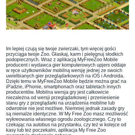
Im lepiej czują się twoje zwierzaki, tym więcej gości
przyciąga twoje Zoo. Głaskaj, karm i pielęgnuj słodkich
podopiecznych. Wraz z aplikacją MyFreeZoo Mobile
producent i wydawca gier komputerowych upjers oddaje
w ręce użytkowników mobilną wersję jednej ze swoich
uwielbianych gier przeglądarkowych na iOS i Androida.
Dzięki temu w MyFreeZoo Mobile będzie można grać na
iPadzie, iPhonie, smartphonach oraz tabletach innych
producentów. Mobilna wersja gry jest całkowicie
niezależna od wersji przeglądarkowej i przeniesienie
stanu gry z przeglądarki na urządzenia mobilne lub
odwrotnie nie jest możliwe. Niemniej jednak zasady gry
są niemalże identyczne. W My Free Zoo masz możliwość
wykreowania własnego ogrodu zoologicznego. Czy to
czekając na autobus na przystanku, czy też w kolejce od
kasy lub też poczekalni, aplikacja My Free Zoo