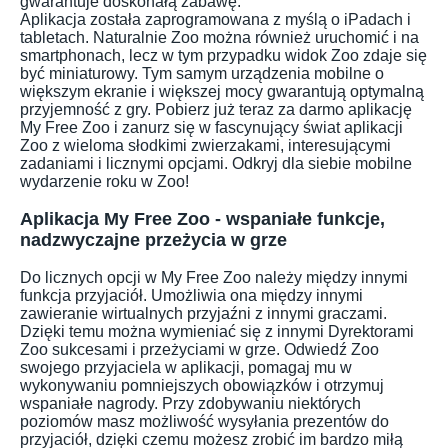
gwarantuje doskonałą zabawę.
Aplikacja została zaprogramowana z myślą o iPadach i
tabletach. Naturalnie Zoo można również uruchomić i na
smartphonach, lecz w tym przypadku widok Zoo zdaje się
być miniaturowy. Tym samym urządzenia mobilne o
większym ekranie i większej mocy gwarantują optymalną
przyjemność z gry. Pobierz już teraz za darmo aplikację
My Free Zoo i zanurz się w fascynujący świat aplikacji
Zoo z wieloma słodkimi zwierzakami, interesującymi
zadaniami i licznymi opcjami. Odkryj dla siebie mobilne
wydarzenie roku w Zoo!
Aplikacja My Free Zoo - wspaniałe funkcje,
nadzwyczajne przeżycia w grze
Do licznych opcji w My Free Zoo należy między innymi
funkcja przyjaciół. Umożliwia ona między innymi
zawieranie wirtualnych przyjaźni z innymi graczami.
Dzięki temu można wymieniać się z innymi Dyrektorami
Zoo sukcesami i przeżyciami w grze. Odwiedź Zoo
swojego przyjaciela w aplikacji, pomagaj mu w
wykonywaniu pomniejszych obowiązków i otrzymuj
wspaniałe nagrody. Przy zdobywaniu niektórych
poziomów masz możliwość wysyłania prezentów do
przyjaciół, dzięki czemu możesz zrobić im bardzo miłą