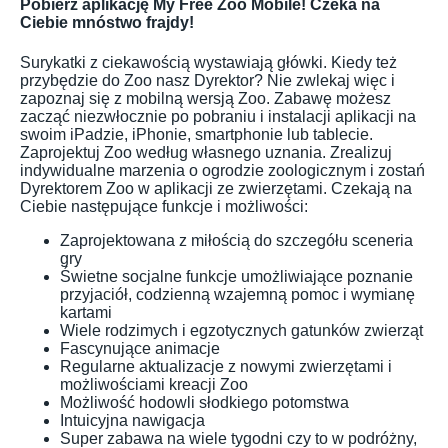
Pobierz aplikację My Free Zoo Mobile! Czeka na
Ciebie mnóstwo frajdy!
Surykatki z ciekawością wystawiają główki. Kiedy też
przybędzie do Zoo nasz Dyrektor? Nie zwlekaj więc i
zapoznaj się z mobilną wersją Zoo. Zabawę możesz
zacząć niezwłocznie po pobraniu i instalacji aplikacji na
swoim iPadzie, iPhonie, smartphonie lub tablecie.
Zaprojektuj Zoo według własnego uznania. Zrealizuj
indywidualne marzenia o ogrodzie zoologicznym i zostań
Dyrektorem Zoo w aplikacji ze zwierzętami. Czekają na
Ciebie następujące funkcje i możliwości:
Zaprojektowana z miłością do szczegółu sceneria
gry
Świetne socjalne funkcje umożliwiające poznanie
przyjaciół, codzienną wzajemną pomoc i wymianę
kartami
Wiele rodzimych i egzotycznych gatunków zwierząt
Fascynujące animacje
Regularne aktualizacje z nowymi zwierzętami i
możliwościami kreacji Zoo
Możliwość hodowli słodkiego potomstwa
Intuicyjna nawigacja
Super zabawa na wiele tygodni czy to w podróżny,