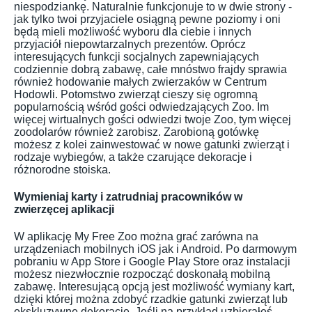
niespodziankę. Naturalnie funkcjonuje to w dwie strony -
jak tylko twoi przyjaciele osiągną pewne poziomy i oni
będą mieli możliwość wyboru dla ciebie i innych
przyjaciół niepowtarzalnych prezentów. Oprócz
interesujących funkcji socjalnych zapewniających
codziennie dobrą zabawę, całe mnóstwo frajdy sprawia
również hodowanie małych zwierzaków w Centrum
Hodowli. Potomstwo zwierząt cieszy się ogromną
popularnością wśród gości odwiedzających Zoo. Im
więcej wirtualnych gości odwiedzi twoje Zoo, tym więcej
zoodolarów również zarobisz. Zarobioną gotówkę
możesz z kolei zainwestować w nowe gatunki zwierząt i
rodzaje wybiegów, a także czarujące dekoracje i
różnorodne stoiska.
Wymieniaj karty i zatrudniaj pracowników w
zwierzęcej aplikacji
W aplikację My Free Zoo można grać zarówna na
urządzeniach mobilnych iOS jak i Android. Po darmowym
pobraniu w App Store i Google Play Store oraz instalacji
możesz niezwłocznie rozpocząć doskonałą mobilną
zabawę. Interesującą opcją jest możliwość wymiany kart,
dzięki której można zdobyć rzadkie gatunki zwierząt lub
ekskluzywne dekoracje. Jeśli na przykład uzbierałeś