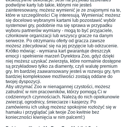
podwójne karty lub takie, którymi nie jesteś
zainteresowany, możesz wymienić je ze znajomymi na te,
które w szczególności Cię interesują. Wymieniać możesz
się docelowo wybranymi kartami lub pozostawić wybór
systemowi gry, podobnie ma się sprawa w przypadku
wyboru partnerów wymiany - mogą to być przyjaciele,
członkowie organizacji lub wszyscy gracze na danym
serwerze. Po otrzymaniu oferty od gracza zawsze
możesz zdecydować się na jej przyjęcie lub odrzucenie.
Krótko mówiąc - wymiana kart gwarantuje dreszczyk
emocji i spełnienie marzeń Dyrektora Zoo, gdyż dzięki
niej możesz uzyskać zwierzęta, które normalnie dostępne
są przykładowo tylko za diamenty, czyli walutę premium
gry. Im bardziej zaawansowany jesteś w rozwoju gry, tym
bardziej kompleksowe możliwości zostają oddane do
twojej dyspozycji.
Aby utrzymać Zoo w nienagannej czystości, możesz
zatrudnić w nim pracowników, którzy pomogą Ci w
codziennych czynnościach. Należą do nich opiekunowie
zwierząt, ogrodnicy, śmieciarze i kasjerzy. Po
zamówieniu ich usług możesz spokojnie rozłożyć się w
hamaku i przyglądać jak twoje Zoo kwitnie bez
konieczności kiwnięcia w nim palcem!:)