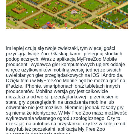
Im lepiej czują się twoje zwierzaki, tym więcej gości
przyciąga twoje Zoo. Głaskaj, karm i pielęgnuj słodkich
podopiecznych. Wraz z aplikacją MyFreeZoo Mobile
producent i wydawca gier komputerowych upjers oddaje
w ręce użytkowników mobilną wersję jednej ze swoich
uwielbianych gier przeglądarkowych na iOS i Androida.
Dzięki temu w MyFreeZoo Mobile będzie można grać na
iPadzie, iPhonie, smartphonach oraz tabletach innych
producentów. Mobilna wersja gry jest całkowicie
niezależna od wersji przeglądarkowej i przeniesienie
stanu gry z przeglądarki na urządzenia mobilne lub
odwrotnie nie jest możliwe. Niemniej jednak zasady gry
są niemalże identyczne. W My Free Zoo masz możliwość
wykreowania własnego ogrodu zoologicznego. Czy to
czekając na autobus na przystanku, czy też w kolejce od
kasy lub też poczekalni, aplikacja My Free Zoo