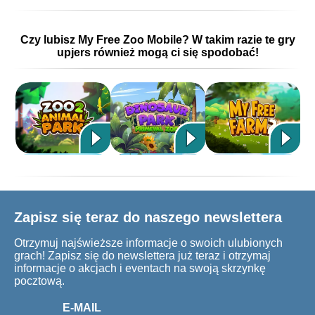
Czy lubisz My Free Zoo Mobile? W takim razie te gry
upjers również mogą ci się spodobać!
Zapisz się teraz do naszego newslettera
Otrzymuj najświeższe informacje o swoich ulubionych
grach! Zapisz się do newslettera już teraz i otrzymaj
informacje o akcjach i eventach na swoją skrzynkę
pocztową.
E-MAIL