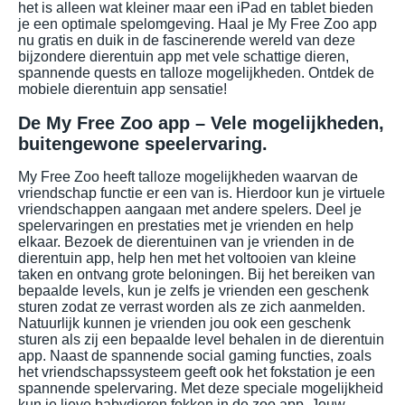
het is alleen wat kleiner maar een iPad en tablet bieden
je een optimale spelomgeving. Haal je My Free Zoo app
nu gratis en duik in de fascinerende wereld van deze
bijzondere dierentuin app met vele schattige dieren,
spannende quests en talloze mogelijkheden. Ontdek de
mobiele dierentuin app sensatie!
De My Free Zoo app – Vele mogelijkheden,
buitengewone speelervaring.
My Free Zoo heeft talloze mogelijkheden waarvan de
vriendschap functie er een van is. Hierdoor kun je virtuele
vriendschappen aangaan met andere spelers. Deel je
spelervaringen en prestaties met je vrienden en help
elkaar. Bezoek de dierentuinen van je vrienden in de
dierentuin app, help hen met het voltooien van kleine
taken en ontvang grote beloningen. Bij het bereiken van
bepaalde levels, kun je zelfs je vrienden een geschenk
sturen zodat ze verrast worden als ze zich aanmelden.
Natuurlijk kunnen je vrienden jou ook een geschenk
sturen als zij een bepaalde level behalen in de dierentuin
app. Naast de spannende social gaming functies, zoals
het vriendschapssysteem geeft ook het fokstation je een
spannende spelervaring. Met deze speciale mogelijkheid
kun je lieve babydieren fokken in de zoo app. Jouw