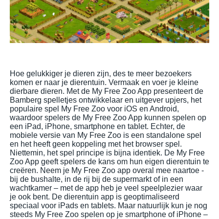
Hoe gelukkiger je dieren zijn, des te meer bezoekers
komen er naar je dierentuin. Vermaak en voer je kleine
dierbare dieren. Met de My Free Zoo App presenteert de
Bamberg spelletjes ontwikkelaar en uitgever upjers, het
populaire spel My Free Zoo voor iOS en Android,
waardoor spelers de My Free Zoo App kunnen spelen op
een iPad, iPhone, smartphone en tablet. Echter, de
mobiele versie van My Free Zoo is een standalone spel
en het heeft geen koppeling met het browser spel.
Niettemin, het spel principe is bijna identiek. De My Free
Zoo App geeft spelers de kans om hun eigen dierentuin te
creëren. Neem je My Free Zoo app overal mee naartoe -
bij de bushalte, in de rij bij de supermarkt of in een
wachtkamer – met de app heb je veel speelplezier waar
je ook bent. De dierentuin app is geoptimaliseerd
speciaal voor iPads en tablets. Maar natuurlijk kun je nog
steeds My Free Zoo spelen op je smartphone of iPhone –