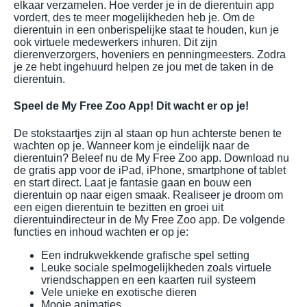
elkaar verzamelen. Hoe verder je in de dierentuin app
vordert, des te meer mogelijkheden heb je. Om de
dierentuin in een onberispelijke staat te houden, kun je
ook virtuele medewerkers inhuren. Dit zijn
dierenverzorgers, hoveniers en penningmeesters. Zodra
je ze hebt ingehuurd helpen ze jou met de taken in de
dierentuin.
Speel de My Free Zoo App! Dit wacht er op je!
De stokstaartjes zijn al staan op hun achterste benen te
wachten op je. Wanneer kom je eindelijk naar de
dierentuin? Beleef nu de My Free Zoo app. Download nu
de gratis app voor de iPad, iPhone, smartphone of tablet
en start direct. Laat je fantasie gaan en bouw een
dierentuin op naar eigen smaak. Realiseer je droom om
een eigen dierentuin te bezitten en groei uit
dierentuindirecteur in de My Free Zoo app. De volgende
functies en inhoud wachten er op je:
Een indrukwekkende grafische spel setting
Leuke sociale spelmogelijkheden zoals virtuele
vriendschappen en een kaarten ruil systeem
Vele unieke en exotische dieren
Mooie animaties