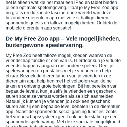
het is alleen wat kleiner maar een iPad en tablet bieden
je een optimale spelomgeving. Haal je My Free Zoo app
nu gratis en duik in de fascinerende wereld van deze
bijzondere dierentuin app met vele schattige dieren,
spannende quests en talloze mogelijkheden. Ontdek de
mobiele dierentuin app sensatie!
De My Free Zoo app – Vele mogelijkheden,
buitengewone speelervaring.
My Free Zoo heeft talloze mogelijkheden waarvan de
vriendschap functie er een van is. Hierdoor kun je virtuele
vriendschappen aangaan met andere spelers. Deel je
spelervaringen en prestaties met je vrienden en help
elkaar. Bezoek de dierentuinen van je vrienden in de
dierentuin app, help hen met het voltooien van kleine
taken en ontvang grote beloningen. Bij het bereiken van
bepaalde levels, kun je zelfs je vrienden een geschenk
sturen zodat ze verrast worden als ze zich aanmelden.
Natuurlijk kunnen je vrienden jou ook een geschenk
sturen als zij een bepaalde level behalen in de dierentuin
app. Naast de spannende social gaming functies, zoals
het vriendschapssysteem geeft ook het fokstation je een
spannende spelervaring. Met deze speciale mogelijkheid
kun je lieve babydieren fokken in de zoo app. Jouw