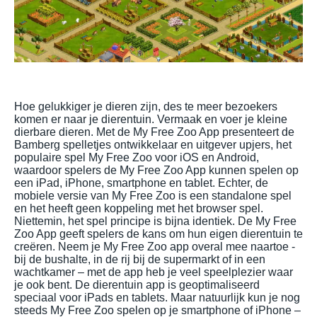
Hoe gelukkiger je dieren zijn, des te meer bezoekers
komen er naar je dierentuin. Vermaak en voer je kleine
dierbare dieren. Met de My Free Zoo App presenteert de
Bamberg spelletjes ontwikkelaar en uitgever upjers, het
populaire spel My Free Zoo voor iOS en Android,
waardoor spelers de My Free Zoo App kunnen spelen op
een iPad, iPhone, smartphone en tablet. Echter, de
mobiele versie van My Free Zoo is een standalone spel
en het heeft geen koppeling met het browser spel.
Niettemin, het spel principe is bijna identiek. De My Free
Zoo App geeft spelers de kans om hun eigen dierentuin te
creëren. Neem je My Free Zoo app overal mee naartoe -
bij de bushalte, in de rij bij de supermarkt of in een
wachtkamer – met de app heb je veel speelplezier waar
je ook bent. De dierentuin app is geoptimaliseerd
speciaal voor iPads en tablets. Maar natuurlijk kun je nog
steeds My Free Zoo spelen op je smartphone of iPhone –