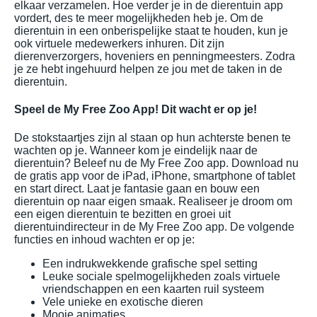
elkaar verzamelen. Hoe verder je in de dierentuin app
vordert, des te meer mogelijkheden heb je. Om de
dierentuin in een onberispelijke staat te houden, kun je
ook virtuele medewerkers inhuren. Dit zijn
dierenverzorgers, hoveniers en penningmeesters. Zodra
je ze hebt ingehuurd helpen ze jou met de taken in de
dierentuin.
Speel de My Free Zoo App! Dit wacht er op je!
De stokstaartjes zijn al staan op hun achterste benen te
wachten op je. Wanneer kom je eindelijk naar de
dierentuin? Beleef nu de My Free Zoo app. Download nu
de gratis app voor de iPad, iPhone, smartphone of tablet
en start direct. Laat je fantasie gaan en bouw een
dierentuin op naar eigen smaak. Realiseer je droom om
een eigen dierentuin te bezitten en groei uit
dierentuindirecteur in de My Free Zoo app. De volgende
functies en inhoud wachten er op je:
Een indrukwekkende grafische spel setting
Leuke sociale spelmogelijkheden zoals virtuele
vriendschappen en een kaarten ruil systeem
Vele unieke en exotische dieren
Mooie animaties