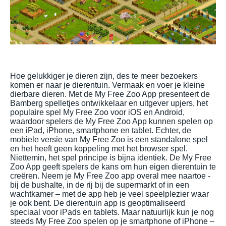
Hoe gelukkiger je dieren zijn, des te meer bezoekers
komen er naar je dierentuin. Vermaak en voer je kleine
dierbare dieren. Met de My Free Zoo App presenteert de
Bamberg spelletjes ontwikkelaar en uitgever upjers, het
populaire spel My Free Zoo voor iOS en Android,
waardoor spelers de My Free Zoo App kunnen spelen op
een iPad, iPhone, smartphone en tablet. Echter, de
mobiele versie van My Free Zoo is een standalone spel
en het heeft geen koppeling met het browser spel.
Niettemin, het spel principe is bijna identiek. De My Free
Zoo App geeft spelers de kans om hun eigen dierentuin te
creëren. Neem je My Free Zoo app overal mee naartoe -
bij de bushalte, in de rij bij de supermarkt of in een
wachtkamer – met de app heb je veel speelplezier waar
je ook bent. De dierentuin app is geoptimaliseerd
speciaal voor iPads en tablets. Maar natuurlijk kun je nog
steeds My Free Zoo spelen op je smartphone of iPhone –