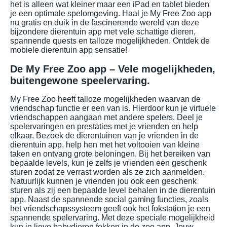
het is alleen wat kleiner maar een iPad en tablet bieden
je een optimale spelomgeving. Haal je My Free Zoo app
nu gratis en duik in de fascinerende wereld van deze
bijzondere dierentuin app met vele schattige dieren,
spannende quests en talloze mogelijkheden. Ontdek de
mobiele dierentuin app sensatie!
De My Free Zoo app – Vele mogelijkheden,
buitengewone speelervaring.
My Free Zoo heeft talloze mogelijkheden waarvan de
vriendschap functie er een van is. Hierdoor kun je virtuele
vriendschappen aangaan met andere spelers. Deel je
spelervaringen en prestaties met je vrienden en help
elkaar. Bezoek de dierentuinen van je vrienden in de
dierentuin app, help hen met het voltooien van kleine
taken en ontvang grote beloningen. Bij het bereiken van
bepaalde levels, kun je zelfs je vrienden een geschenk
sturen zodat ze verrast worden als ze zich aanmelden.
Natuurlijk kunnen je vrienden jou ook een geschenk
sturen als zij een bepaalde level behalen in de dierentuin
app. Naast de spannende social gaming functies, zoals
het vriendschapssysteem geeft ook het fokstation je een
spannende spelervaring. Met deze speciale mogelijkheid
kun je lieve babydieren fokken in de zoo app. Jouw