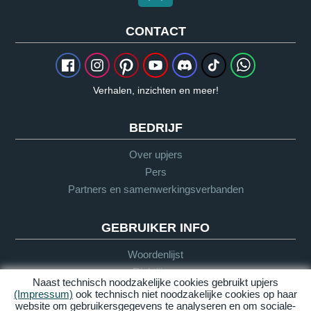
CONTACT
Verhalen, inzichten en meer!
BEDRIJF
Over upjers
Pers
Partners en samenwerkingsverbanden
GEBRUIKER INFO
Woordenlijst
Richtlijnen
Naast technisch noodzakelijke cookies gebruikt upjers
Support
(Impressum)
ook technisch niet noodzakelijke cookies op haar
website om gebruikersgegevens te analyseren en om sociale-