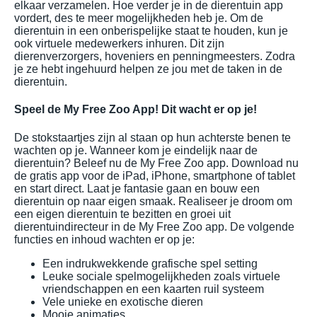
elkaar verzamelen. Hoe verder je in de dierentuin app
vordert, des te meer mogelijkheden heb je. Om de
dierentuin in een onberispelijke staat te houden, kun je
ook virtuele medewerkers inhuren. Dit zijn
dierenverzorgers, hoveniers en penningmeesters. Zodra
je ze hebt ingehuurd helpen ze jou met de taken in de
dierentuin.
Speel de My Free Zoo App! Dit wacht er op je!
De stokstaartjes zijn al staan op hun achterste benen te
wachten op je. Wanneer kom je eindelijk naar de
dierentuin? Beleef nu de My Free Zoo app. Download nu
de gratis app voor de iPad, iPhone, smartphone of tablet
en start direct. Laat je fantasie gaan en bouw een
dierentuin op naar eigen smaak. Realiseer je droom om
een eigen dierentuin te bezitten en groei uit
dierentuindirecteur in de My Free Zoo app. De volgende
functies en inhoud wachten er op je:
Een indrukwekkende grafische spel setting
Leuke sociale spelmogelijkheden zoals virtuele
vriendschappen en een kaarten ruil systeem
Vele unieke en exotische dieren
Mooie animaties