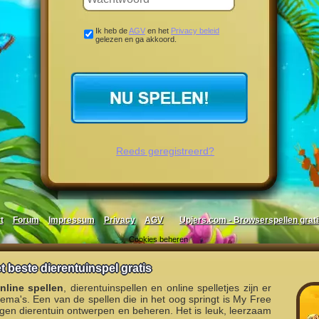
Ik heb de
AGV
en het
Privacy beleid
gelezen en ga akkoord.
Reeds geregistreerd?
t
Forum
Impressum
Privacy
AGV
Upjers.com - Browserspellen grati
Cookies beheren
t beste dierentuinspel gratis
online spellen
, dierentuinspellen en online spelletjes zijn er
ema's. Een van de spellen die in het oog springt is My Free
 eigen dierentuin ontwerpen en beheren. Het is leuk, leerzaam