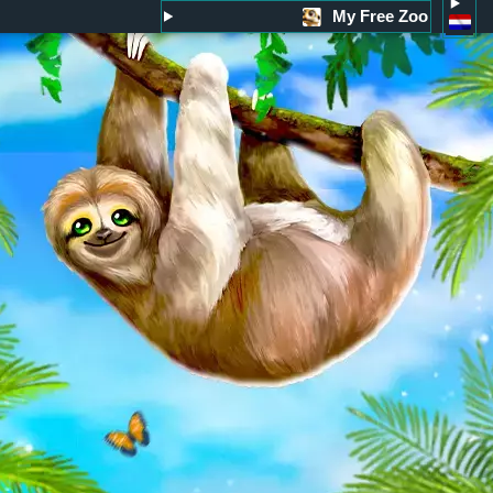
My Free Zoo