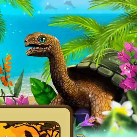
s spelen!
My Free Zoo - ee
Van A voor Amazo
waarschijnlijk de gr
verblijven in dit
on