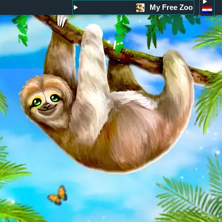
My Free Zoo