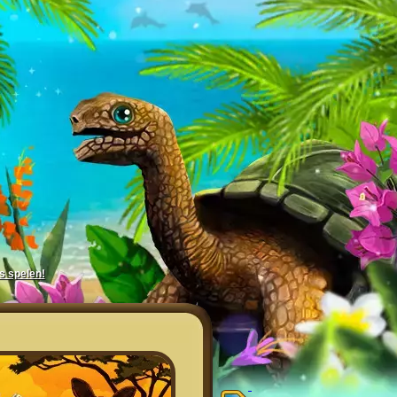
s spelen!
My Free Zoo - ee
Van A voor Amazo
waarschijnlijk de gr
verblijven in dit
on