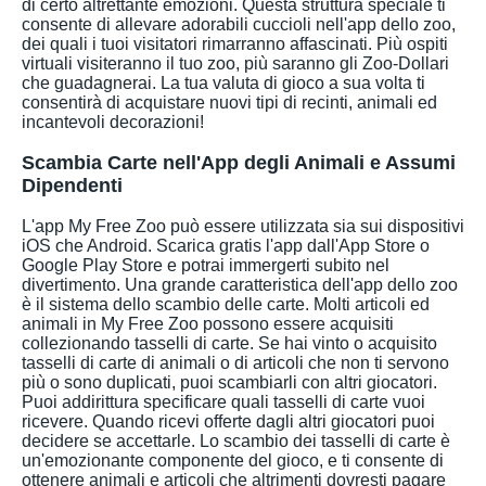
di certo altrettante emozioni. Questa struttura speciale ti
consente di allevare adorabili cuccioli nell'app dello zoo,
dei quali i tuoi visitatori rimarranno affascinati. Più ospiti
virtuali visiteranno il tuo zoo, più saranno gli Zoo-Dollari
che guadagnerai. La tua valuta di gioco a sua volta ti
consentirà di acquistare nuovi tipi di recinti, animali ed
incantevoli decorazioni!
Scambia Carte nell'App degli Animali e Assumi
Dipendenti
L'app My Free Zoo può essere utilizzata sia sui dispositivi
iOS che Android. Scarica gratis l'app dall'App Store o
Google Play Store e potrai immergerti subito nel
divertimento. Una grande caratteristica dell'app dello zoo
è il sistema dello scambio delle carte. Molti articoli ed
animali in My Free Zoo possono essere acquisiti
collezionando tasselli di carte. Se hai vinto o acquisito
tasselli di carte di animali o di articoli che non ti servono
più o sono duplicati, puoi scambiarli con altri giocatori.
Puoi addirittura specificare quali tasselli di carte vuoi
ricevere. Quando ricevi offerte dagli altri giocatori puoi
decidere se accettarle. Lo scambio dei tasselli di carte è
un'emozionante componente del gioco, e ti consente di
ottenere animali e articoli che altrimenti dovresti pagare