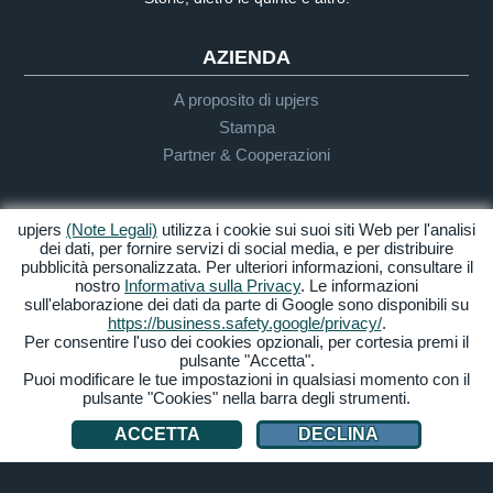
AZIENDA
A proposito di upjers
Stampa
Partner & Cooperazioni
INFO UTENTE & SUPPORTO
upjers
(Note Legali)
utilizza i cookie sui suoi siti Web per l'analisi
dei dati, per fornire servizi di social media, e per distribuire
Guida per Let's Plays
pubblicità personalizzata. Per ulteriori informazioni, consultare il
nostro
Informativa sulla Privacy
. Le informazioni
Supporto
sull'elaborazione dei dati da parte di Google sono disponibili su
https://business.safety.google/privacy/
.
Per consentire l'uso dei cookies opzionali, per cortesia premi il
pulsante "Accetta".
Crediti & Note
Privacy
Termini &
Accessibilità
Puoi modificare le tue impostazioni in qualsiasi momento con il
Legali
Condizioni
pulsante "Cookies" nella barra degli strumenti.
Gestione Cookies
ACCETTA
DECLINA
© 2026 upjers GmbH