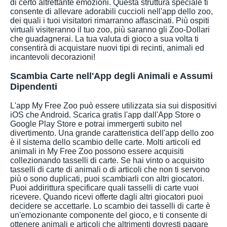
di certo altrettante emozioni. Questa struttura speciale ti
consente di allevare adorabili cuccioli nell'app dello zoo,
dei quali i tuoi visitatori rimarranno affascinati. Più ospiti
virtuali visiteranno il tuo zoo, più saranno gli Zoo-Dollari
che guadagnerai. La tua valuta di gioco a sua volta ti
consentirà di acquistare nuovi tipi di recinti, animali ed
incantevoli decorazioni!
Scambia Carte nell'App degli Animali e Assumi
Dipendenti
L'app My Free Zoo può essere utilizzata sia sui dispositivi
iOS che Android. Scarica gratis l'app dall'App Store o
Google Play Store e potrai immergerti subito nel
divertimento. Una grande caratteristica dell'app dello zoo
è il sistema dello scambio delle carte. Molti articoli ed
animali in My Free Zoo possono essere acquisiti
collezionando tasselli di carte. Se hai vinto o acquisito
tasselli di carte di animali o di articoli che non ti servono
più o sono duplicati, puoi scambiarli con altri giocatori.
Puoi addirittura specificare quali tasselli di carte vuoi
ricevere. Quando ricevi offerte dagli altri giocatori puoi
decidere se accettarle. Lo scambio dei tasselli di carte è
un'emozionante componente del gioco, e ti consente di
ottenere animali e articoli che altrimenti dovresti pagare