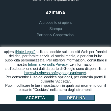
AZIENDA
A proposito di upjers
Stampa
Partner & Cooperazioni
INFO UTENTE & SUPPORTO
upjers
(Note Legali)
utilizza i cookie sui suoi siti Web per l'analisi
dei dati, per fornire servizi di social media, e per distribuire
Guida per Let's Plays
pubblicità personalizzata. Per ulteriori informazioni, consultare il
nostro
Informativa sulla Privacy
. Le informazioni
Supporto
sull'elaborazione dei dati da parte di Google sono disponibili su
https://business.safety.google/privacy/
.
Per consentire l'uso dei cookies opzionali, per cortesia premi il
pulsante "Accetta".
Crediti & Note
Privacy
Termini &
Accessibilità
Puoi modificare le tue impostazioni in qualsiasi momento con il
Legali
Condizioni
pulsante "Cookies" nella barra degli strumenti.
Gestione Cookies
ACCETTA
DECLINA
© 2026 upjers GmbH