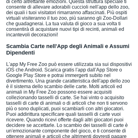
di certo altrettante emozioni. Questa struttura speciale ti
consente di allevare adorabili cuccioli nell'app dello zoo,
dei quali i tuoi visitatori rimarranno affascinati. Più ospiti
virtuali visiteranno il tuo zoo, più saranno gli Zoo-Dollari
che guadagnerai. La tua valuta di gioco a sua volta ti
consentirà di acquistare nuovi tipi di recinti, animali ed
incantevoli decorazioni!
Scambia Carte nell'App degli Animali e Assumi
Dipendenti
L'app My Free Zoo può essere utilizzata sia sui dispositivi
iOS che Android. Scarica gratis l'app dall'App Store o
Google Play Store e potrai immergerti subito nel
divertimento. Una grande caratteristica dell'app dello zoo
è il sistema dello scambio delle carte. Molti articoli ed
animali in My Free Zoo possono essere acquisiti
collezionando tasselli di carte. Se hai vinto o acquisito
tasselli di carte di animali o di articoli che non ti servono
più o sono duplicati, puoi scambiarli con altri giocatori.
Puoi addirittura specificare quali tasselli di carte vuoi
ricevere. Quando ricevi offerte dagli altri giocatori puoi
decidere se accettarle. Lo scambio dei tasselli di carte è
un'emozionante componente del gioco, e ti consente di
ottenere animali e articoli che altrimenti dovresti pagare