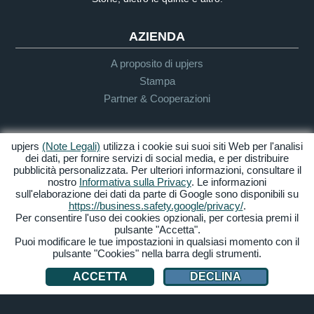
AZIENDA
A proposito di upjers
Stampa
Partner & Cooperazioni
INFO UTENTE & SUPPORTO
upjers
(Note Legali)
utilizza i cookie sui suoi siti Web per l'analisi
dei dati, per fornire servizi di social media, e per distribuire
Guida per Let's Plays
pubblicità personalizzata. Per ulteriori informazioni, consultare il
nostro
Informativa sulla Privacy
. Le informazioni
Supporto
sull'elaborazione dei dati da parte di Google sono disponibili su
https://business.safety.google/privacy/
.
Per consentire l'uso dei cookies opzionali, per cortesia premi il
pulsante "Accetta".
Crediti & Note
Privacy
Termini &
Accessibilità
Puoi modificare le tue impostazioni in qualsiasi momento con il
Legali
Condizioni
pulsante "Cookies" nella barra degli strumenti.
Gestione Cookies
ACCETTA
DECLINA
© 2026 upjers GmbH