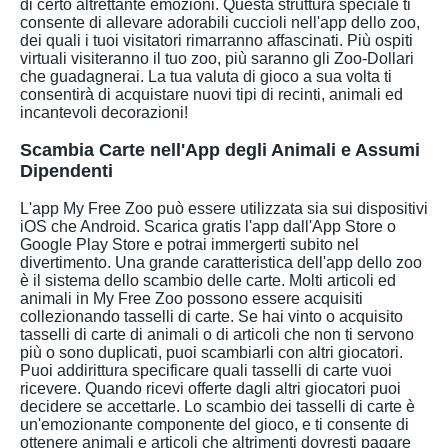
di certo altrettante emozioni. Questa struttura speciale ti
consente di allevare adorabili cuccioli nell'app dello zoo,
dei quali i tuoi visitatori rimarranno affascinati. Più ospiti
virtuali visiteranno il tuo zoo, più saranno gli Zoo-Dollari
che guadagnerai. La tua valuta di gioco a sua volta ti
consentirà di acquistare nuovi tipi di recinti, animali ed
incantevoli decorazioni!
Scambia Carte nell'App degli Animali e Assumi
Dipendenti
L'app My Free Zoo può essere utilizzata sia sui dispositivi
iOS che Android. Scarica gratis l'app dall'App Store o
Google Play Store e potrai immergerti subito nel
divertimento. Una grande caratteristica dell'app dello zoo
è il sistema dello scambio delle carte. Molti articoli ed
animali in My Free Zoo possono essere acquisiti
collezionando tasselli di carte. Se hai vinto o acquisito
tasselli di carte di animali o di articoli che non ti servono
più o sono duplicati, puoi scambiarli con altri giocatori.
Puoi addirittura specificare quali tasselli di carte vuoi
ricevere. Quando ricevi offerte dagli altri giocatori puoi
decidere se accettarle. Lo scambio dei tasselli di carte è
un'emozionante componente del gioco, e ti consente di
ottenere animali e articoli che altrimenti dovresti pagare