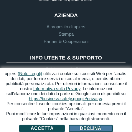
AZIENDA
A proposito di upjers
Stampa
Partner & Cooperazioni
INFO UTENTE & SUPPORTO
Guida per Let's Plays
upjers
(Note Legali)
utilizza i cookie sui suoi siti Web per l'analisi
Supporto
dei dati, per fornire servizi di social media, e per distribuire
pubblicità personalizzata. Per ulteriori informazioni, consultare il
nostro
Informativa sulla Privacy
. Le informazioni
sull'elaborazione dei dati da parte di Google sono disponibili su
Crediti & Note
Privacy
Termini &
Accessibilità
https://business.safety.google/privacy/
.
Legali
Condizioni
Per consentire l'uso dei cookies opzionali, per cortesia premi il
pulsante "Accetta".
Gestione Cookies
Puoi modificare le tue impostazioni in qualsiasi momento con il
pulsante "Cookies" nella barra degli strumenti.
© 2026 upjers GmbH
ACCETTA
DECLINA