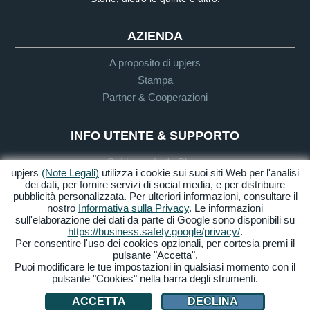
AZIENDA
A proposito di upjers
Stampa
Partner & Cooperazioni
INFO UTENTE & SUPPORTO
Guida per Let's Plays
upjers
(Note Legali)
utilizza i cookie sui suoi siti Web per l'analisi
Supporto
dei dati, per fornire servizi di social media, e per distribuire
pubblicità personalizzata. Per ulteriori informazioni, consultare il
nostro
Informativa sulla Privacy
. Le informazioni
sull'elaborazione dei dati da parte di Google sono disponibili su
Crediti & Note
Privacy
Termini &
Accessibilità
https://business.safety.google/privacy/
.
Legali
Condizioni
Per consentire l'uso dei cookies opzionali, per cortesia premi il
pulsante "Accetta".
Gestione Cookies
Puoi modificare le tue impostazioni in qualsiasi momento con il
pulsante "Cookies" nella barra degli strumenti.
© 2026 upjers GmbH
ACCETTA
DECLINA