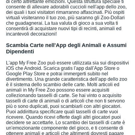
di certo altrettante emozioni. Questa struttura speciale ti
consente di allevare adorabili cuccioli nell'app dello zoo,
dei quali i tuoi visitatori rimarranno affascinati. Più ospiti
virtuali visiteranno il tuo zoo, più saranno gli Zoo-Dollari
che guadagnerai. La tua valuta di gioco a sua volta ti
consentirà di acquistare nuovi tipi di recinti, animali ed
incantevoli decorazioni!
Scambia Carte nell'App degli Animali e Assumi
Dipendenti
L'app My Free Zoo può essere utilizzata sia sui dispositivi
iOS che Android. Scarica gratis l'app dall'App Store o
Google Play Store e potrai immergerti subito nel
divertimento. Una grande caratteristica dell'app dello zoo
è il sistema dello scambio delle carte. Molti articoli ed
animali in My Free Zoo possono essere acquisiti
collezionando tasselli di carte. Se hai vinto o acquisito
tasselli di carte di animali o di articoli che non ti servono
più o sono duplicati, puoi scambiarli con altri giocatori.
Puoi addirittura specificare quali tasselli di carte vuoi
ricevere. Quando ricevi offerte dagli altri giocatori puoi
decidere se accettarle. Lo scambio dei tasselli di carte è
un'emozionante componente del gioco, e ti consente di
ottenere animali e articoli che altrimenti dovresti pagare