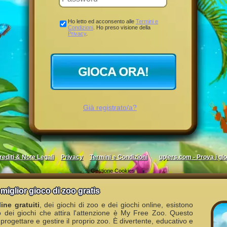
Ho letto ed acconsento alle
Termini e
Condizioni
. Ho preso visione della
Privacy
.
Già registrato/a?
rediti & Note Legali
Privacy
Termini e Condizioni
upjers.com - Prova i gio
Gestione Cookies
miglior gioco di zoo gratis
ine gratuiti
, dei giochi di zoo e dei giochi online, esistono
o dei giochi che attira l'attenzione è My Free Zoo. Questo
i progettare e gestire il proprio zoo. È divertente, educativo e