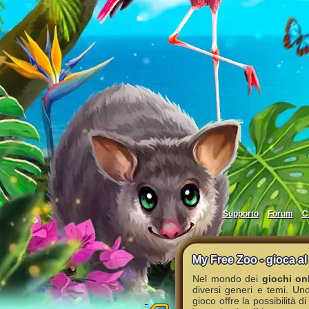
Supporto
Forum
C
My Free Zoo - gioca al 
Nel mondo dei
giochi onl
diversi generi e temi. Un
gioco offre la possibilità d