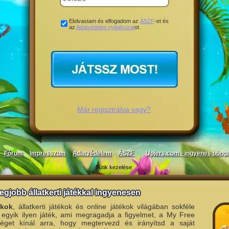
Elolvastam és elfogadom az
ÁSZF
-et és
az
Adatvédelmi nyilatkozat
ot.
Már regisztrálva vagy?
Fórum
Impresszum
Adatvédelem
ÁSZF
Upjers.com - ingyenes böng
Sütik kezelése
legjobb állatkerti játékkal ingyenesen
ékok
, állatkerti játékok és online játékok világában sokféle
 egyik ilyen játék, ami megragadja a figyelmet, a My Free
éget kínál arra, hogy megtervezd és irányítsd a saját