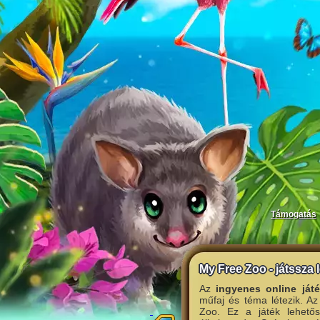
Támogatás
My Free Zoo - játssza 
Az
ingyenes online ját
műfaj és téma létezik. Az
Zoo. Ez a játék lehetős