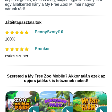
egy állatkertet! Irány a My Free Zoo! Mi már nagyon
várunk rád!
Játéktapasztalaitok
PennySzotyi10
100%
Prenker
csúcs szuper
Szereted a My Free Zoo Mobile? Akkor talán ezek az
upjers játékok is tetszenek neked!