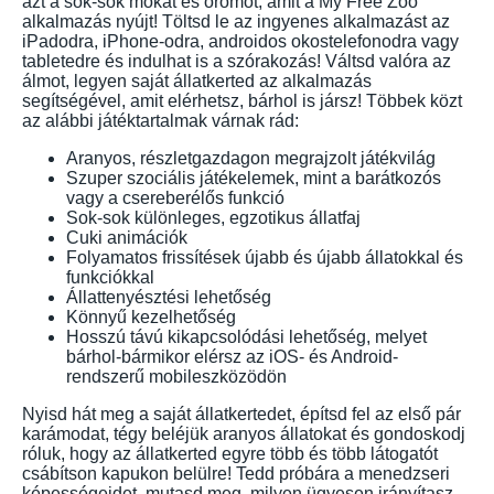
azt a sok-sok mókát és örömöt, amit a My Free Zoo
alkalmazás nyújt! Töltsd le az ingyenes alkalmazást az
iPadodra, iPhone-odra, androidos okostelefonodra vagy
tabletedre és indulhat is a szórakozás! Váltsd valóra az
álmot, legyen saját állatkerted az alkalmazás
segítségével, amit elérhetsz, bárhol is jársz! Többek közt
az alábbi játéktartalmak várnak rád:
Aranyos, részletgazdagon megrajzolt játékvilág
Szuper szociális játékelemek, mint a barátkozós
vagy a csereberélős funkció
Sok-sok különleges, egzotikus állatfaj
Cuki animációk
Folyamatos frissítések újabb és újabb állatokkal és
funkciókkal
Állattenyésztési lehetőség
Könnyű kezelhetőség
Hosszú távú kikapcsolódási lehetőség, melyet
bárhol-bármikor elérsz az iOS- és Android-
rendszerű mobileszközödön
Nyisd hát meg a saját állatkertedet, építsd fel az első pár
karámodat, tégy beléjük aranyos állatokat és gondoskodj
róluk, hogy az állatkerted egyre több és több látogatót
csábítson kapukon belülre! Tedd próbára a menedzseri
képességeidet, mutasd meg, milyen ügyesen irányítasz