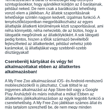
szintugrásokkor, hogy ajándékot küldjön az ő barátainak,
például neked. De nem csak a barátkozási lehetőség
vonzó elem a játékban. Az állatok szaporításának
lehetősége szintén nagyon kedvelt, izgalmas funkció. A
tenyésztőközpontban megpróbálkozhatsz az egyes
állatfajták állatkerti körülmények közti szaporításával, ami
néha könnyebb, néha nehezebb, de az biztos, hogy a
látogatók megőrülnek az állatkölykökért. A sok látogató
pedig fontos, hiszen a tőlük származó bevételből
fejlesztheted az állatkertedet, például vehetsz jobb
karámokat, új állatfajtákat vagy szebbnél-szebb
dísztárgyakat!
Csereberélj kártyákat és végy fel
alkalmazottakat ebben az állatkertes
alkalmazásban!
A My Free Zoo alkalmazással iOS- és Android-rendszerű
mobileszközökről is játszhatsz. Csak töltsd le az
ingyenes alkalmazást az App Store-ból vagy a Google
Play Áruházból és máris indulhat a móka! Ebben az
állatkertes játékalkalmazásban az egyik legjobb funkció a
cserelehetőség. A My Free Zoo játékban számos állat és
más tartalom szerezhető be, de nem megy minden