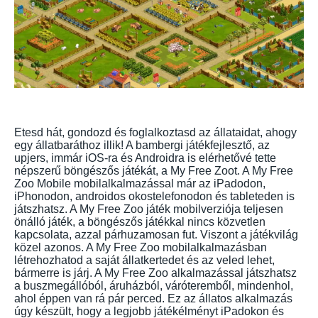
Etesd hát, gondozd és foglalkoztasd az állataidat, ahogy
egy állatbaráthoz illik! A bambergi játékfejlesztő, az
upjers, immár iOS-ra és Androidra is elérhetővé tette
népszerű böngészős játékát, a My Free Zoot. A My Free
Zoo Mobile mobilalkalmazással már az iPadodon,
iPhonodon, androidos okostelefonodon és tableteden is
játszhatsz. A My Free Zoo játék mobilverziója teljesen
önálló játék, a böngészős játékkal nincs közvetlen
kapcsolata, azzal párhuzamosan fut. Viszont a játékvilág
közel azonos. A My Free Zoo mobilalkalmazásban
létrehozhatod a saját állatkertedet és az veled lehet,
bármerre is járj. A My Free Zoo alkalmazással játszhatsz
a buszmegállóból, áruházból, váróteremből, mindenhol,
ahol éppen van rá pár perced. Ez az állatos alkalmazás
úgy készült, hogy a legjobb játékélményt iPadokon és