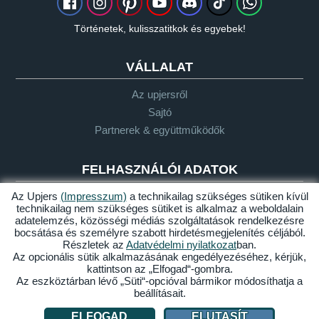
Történetek, kulisszatitkok és egyebek!
VÁLLALAT
Az upjersről
Sajtó
Partnerek & együttműködők
FELHASZNÁLÓI ADATOK
Az Upjers
(Impresszum)
a technikailag szükséges sütiken kívül
Szójegyzék
technikailag nem szükséges sütiket is alkalmaz a weboldalain
Let's Plays-irányelvek
adatelemzés, közösségi médiás szolgáltatások rendelkezésre
bocsátása és személyre szabott hirdetésmegjelenítés céljából.
Támogatás
Részletek az
Adatvédelmi nyilatkozat
ban.
Az opcionális sütik alkalmazásának engedélyezéséhez, kérjük,
kattintson az „Elfogad“-gombra.
Az eszköztárban lévő „Süti“-opcióval bármikor módosíthatja a
Impresszum
Adatvédelem
ÁSZF
Akadálymentesség
beállításait.
Sütik kezelése
ELFOGAD
ELUTASÍT