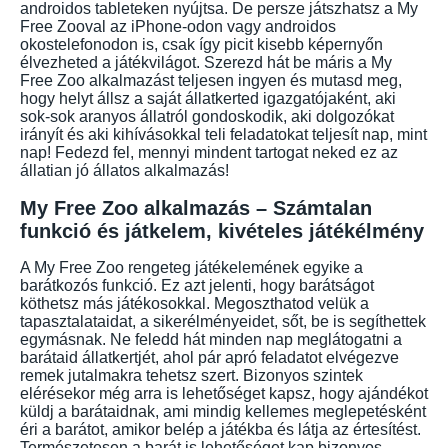
androidos tableteken nyújtsa. De persze játszhatsz a My
Free Zooval az iPhone-odon vagy androidos
okostelefonodon is, csak így picit kisebb képernyőn
élvezheted a játékvilágot. Szerezd hát be máris a My
Free Zoo alkalmazást teljesen ingyen és mutasd meg,
hogy helyt állsz a saját állatkerted igazgatójaként, aki
sok-sok aranyos állatról gondoskodik, aki dolgozókat
irányít és aki kihívásokkal teli feladatokat teljesít nap, mint
nap! Fedezd fel, mennyi mindent tartogat neked ez az
állatian jó állatos alkalmazás!
My Free Zoo alkalmazás – Számtalan
funkció és játkelem, kivételes játékélmény
A My Free Zoo rengeteg játékelemének egyike a
barátkozós funkció. Ez azt jelenti, hogy barátságot
köthetsz más játékosokkal. Megoszthatod velük a
tapasztalataidat, a sikerélményeidet, sőt, be is segíthettek
egymásnak. Ne feledd hát minden nap meglátogatni a
barátaid állatkertjét, ahol pár apró feladatot elvégezve
remek jutalmakra tehetsz szert. Bizonyos szintek
elérésekor még arra is lehetőséget kapsz, hogy ajándékot
küldj a barátaidnak, ami mindig kellemes meglepetésként
éri a barátot, amikor belép a játékba és látja az értesítést.
Természetesen a barát is lehetőséget kap bizonyos