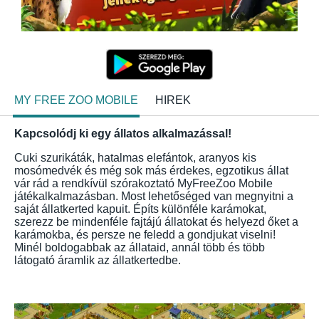
MY FREE ZOO MOBILE
HIREK
Kapcsolódj ki egy állatos alkalmazással!
Cuki szurikáták, hatalmas elefántok, aranyos kis
mosómedvék és még sok más érdekes, egzotikus állat
vár rád a rendkívül szórakoztató MyFreeZoo Mobile
játékalkalmazásban. Most lehetőséged van megnyitni a
saját állatkerted kapuit. Építs különféle karámokat,
szerezz be mindenféle fajtájú állatokat és helyezd őket a
karámokba, és persze ne feledd a gondjukat viselni!
Minél boldogabbak az állataid, annál több és több
látogató áramlik az állatkertedbe.