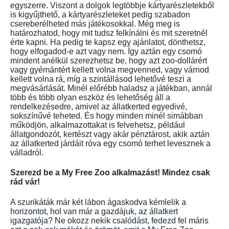
egyszerre. Viszont a dolgok legtöbbje kártyarészletekből
is kigyűjthető, a kártyarészleteket pedig szabadon
csereberélheted más játékosokkal. Még meg is
határozhatod, hogy mit tudsz felkínálni és mit szeretnél
érte kapni. Ha pedig te kapsz egy ajánlatot, dönthetsz,
hogy elfogadod-e azt vagy nem. Így aztán egy csomó
mindent anélkül szerezhetsz be, hogy azt zoo-dollárért
vagy gyémántért kellett volna megvenned, vagy várnod
kellett volna rá, míg a szintállásod lehetővé teszi a
megvásárlását. Minél előrébb haladsz a játékban, annál
több és több olyan eszköz és lehetőség áll a
rendelkezésedre, amivel az állatkerted egyedivé,
sokszínűvé teheted. És hogy minden minél simábban
működjön, alkalmazottakat is felvehetsz, például
állatgondozót, kertészt vagy akár pénztárost, akik aztán
az állatkerted járdáit róva egy csomó terhet levesznek a
válladról.
Szerezd be a My Free Zoo alkalmazást! Mindez csak
rád vár!
A szurikáták már két lábon ágaskodva kémlelik a
horizontot, hol van már a gazdájuk, az állatkert
igazgatója? Ne okozz nekik csalódást, fedezd fel máris