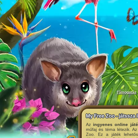
Támogatás
My Free Zoo - játssza 
Az
ingyenes online ját
műfaj és téma létezik. Az
Zoo. Ez a játék lehetős