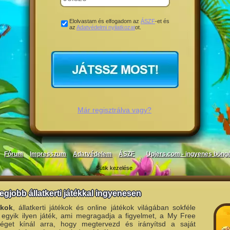
Elolvastam és elfogadom az
ÁSZF
-et és
az
Adatvédelmi nyilatkozat
ot.
Már regisztrálva vagy?
Fórum
Impresszum
Adatvédelem
ÁSZF
Upjers.com - ingyenes böng
Sütik kezelése
legjobb állatkerti játékkal ingyenesen
ékok
, állatkerti játékok és online játékok világában sokféle
 egyik ilyen játék, ami megragadja a figyelmet, a My Free
éget kínál arra, hogy megtervezd és irányítsd a saját