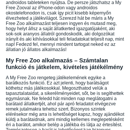
androidos tableteken nyújtsa. De persze játszhatsz a My
Free Zooval az iPhone-odon vagy androidos
okostelefonodon is, csak így picit kisebb képernyőn
élvezheted a játékvilágot. Szerezd hát be máris a My
Free Zoo alkalmazást teljesen ingyen és mutasd meg,
hogy helyt állsz a saját állatkerted igazgatójaként, aki
sok-sok aranyos állatról gondoskodik, aki dolgozókat
irányít és aki kihívásokkal teli feladatokat teljesít nap, mint
nap! Fedezd fel, mennyi mindent tartogat neked ez az
állatian jó állatos alkalmazás!
My Free Zoo alkalmazás – Számtalan
funkció és játkelem, kivételes játékélmény
A My Free Zoo rengeteg játékelemének egyike a
barátkozós funkció. Ez azt jelenti, hogy barátságot
köthetsz más játékosokkal. Megoszthatod velük a
tapasztalataidat, a sikerélményeidet, sőt, be is segíthettek
egymásnak. Ne feledd hát minden nap meglátogatni a
barátaid állatkertjét, ahol pár apró feladatot elvégezve
remek jutalmakra tehetsz szert. Bizonyos szintek
elérésekor még arra is lehetőséget kapsz, hogy ajándékot
küldj a barátaidnak, ami mindig kellemes meglepetésként
éri a barátot, amikor belép a játékba és látja az értesítést.
Természetesen a barát is lehetőséget kap bizonyos