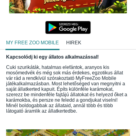
MY FREE ZOO MOBILE
HIREK
Kapcsolódj ki egy állatos alkalmazással!
Cuki szurikáták, hatalmas elefántok, aranyos kis
mosómedvék és még sok más érdekes, egzotikus állat
vár rád a rendkívül szórakoztató MyFreeZoo Mobile
játékalkalmazásban. Most lehetőséged van megnyitni a
saját állatkerted kapuit. Építs különféle karámokat,
szerezz be mindenféle fajtájú állatokat és helyezd őket a
karámokba, és persze ne feledd a gondjukat viselni!
Minél boldogabbak az állataid, annál több és több
látogató áramlik az állatkertedbe.