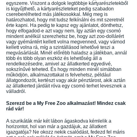
egyszerre. Viszont a dolgok legtöbbje kártyarészletekből
is kigyűjthető, a kártyarészleteket pedig szabadon
csereberélheted más játékosokkal. Még meg is
határozhatod, hogy mit tudsz felkínálni és mit szeretnél
érte kapni. Ha pedig te kapsz egy ajánlatot, dönthetsz,
hogy elfogadod-e azt vagy nem. Így aztán egy csomó
mindent anélkül szerezhetsz be, hogy azt zoo-dollárért
vagy gyémántért kellett volna megvenned, vagy várnod
kellett volna rá, míg a szintállásod lehetővé teszi a
megvásárlását. Minél előrébb haladsz a játékban, annál
több és több olyan eszköz és lehetőség áll a
rendelkezésedre, amivel az állatkerted egyedivé,
sokszínűvé teheted. És hogy minden minél simábban
működjön, alkalmazottakat is felvehetsz, például
állatgondozót, kertészt vagy akár pénztárost, akik aztán
az állatkerted járdáit róva egy csomó terhet levesznek a
válladról.
Szerezd be a My Free Zoo alkalmazást! Mindez csak
rád vár!
A szurikáták már két lábon ágaskodva kémlelik a
horizontot, hol van már a gazdájuk, az állatkert
igazgatója? Ne okozz nekik csalódást, fedezd fel máris