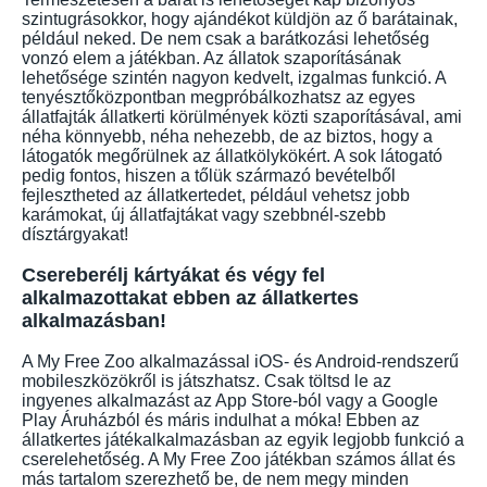
szintugrásokkor, hogy ajándékot küldjön az ő barátainak,
például neked. De nem csak a barátkozási lehetőség
vonzó elem a játékban. Az állatok szaporításának
lehetősége szintén nagyon kedvelt, izgalmas funkció. A
tenyésztőközpontban megpróbálkozhatsz az egyes
állatfajták állatkerti körülmények közti szaporításával, ami
néha könnyebb, néha nehezebb, de az biztos, hogy a
látogatók megőrülnek az állatkölykökért. A sok látogató
pedig fontos, hiszen a tőlük származó bevételből
fejlesztheted az állatkertedet, például vehetsz jobb
karámokat, új állatfajtákat vagy szebbnél-szebb
dísztárgyakat!
Csereberélj kártyákat és végy fel
alkalmazottakat ebben az állatkertes
alkalmazásban!
A My Free Zoo alkalmazással iOS- és Android-rendszerű
mobileszközökről is játszhatsz. Csak töltsd le az
ingyenes alkalmazást az App Store-ból vagy a Google
Play Áruházból és máris indulhat a móka! Ebben az
állatkertes játékalkalmazásban az egyik legjobb funkció a
cserelehetőség. A My Free Zoo játékban számos állat és
más tartalom szerezhető be, de nem megy minden