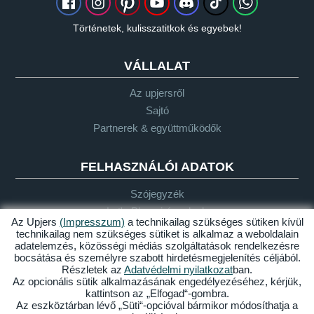
Történetek, kulisszatitkok és egyebek!
VÁLLALAT
Az upjersről
Sajtó
Partnerek & együttműködők
FELHASZNÁLÓI ADATOK
Szójegyzék
Let's Plays-irányelvek
Az Upjers
(Impresszum)
a technikailag szükséges sütiken kívül
Támogatás
technikailag nem szükséges sütiket is alkalmaz a weboldalain
adatelemzés, közösségi médiás szolgáltatások rendelkezésre
bocsátása és személyre szabott hirdetésmegjelenítés céljából.
Részletek az
Adatvédelmi nyilatkozat
ban.
Impresszum
Adatvédelem
ÁSZF
Akadálymentesség
Az opcionális sütik alkalmazásának engedélyezéséhez, kérjük,
kattintson az „Elfogad“-gombra.
Sütik kezelése
Az eszköztárban lévő „Süti“-opcióval bármikor módosíthatja a