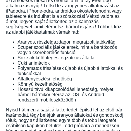
azt a sok-sok mókát és örömöt, amit a My Free Zoo
alkalmazás nyújt! Töltsd le az ingyenes alkalmazást az
iPadodra, iPhone-odra, androidos okostelefonodra vagy
tabletedre és indulhat is a szórakozás! Váltsd valóra az
álmot, legyen saját állatkerted az alkalmazás
segítségével, amit elérhetsz, bárhol is jársz! Többek közt
az alábbi játéktartalmak várnak rád:
Aranyos, részletgazdagon megrajzolt játékvilág
Szuper szociális játékelemek, mint a barátkozós
vagy a csereberélős funkció
Sok-sok különleges, egzotikus állatfaj
Cuki animációk
Folyamatos frissítések újabb és újabb állatokkal és
funkciókkal
Állattenyésztési lehetőség
Könnyű kezelhetőség
Hosszú távú kikapcsolódási lehetőség, melyet
bárhol-bármikor elérsz az iOS- és Android-
rendszerű mobileszközödön
Nyisd hát meg a saját állatkertedet, építsd fel az első pár
karámodat, tégy beléjük aranyos állatokat és gondoskodj
róluk, hogy az állatkerted egyre több és több látogatót
csábítson kapukon belülre! Tedd próbára a menedzseri
képességeidet, mutasd meg, milyen ügyesen irányítasz