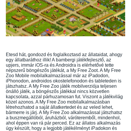
Etesd hát, gondozd és foglalkoztasd az állataidat, ahogy
egy állatbaráthoz illik! A bambergi játékfejlesztő, az
upjers, immár iOS-ra és Androidra is elérhetővé tette
népszerű böngészős játékát, a My Free Zoot. A My Free
Zoo Mobile mobilalkalmazással már az iPadodon,
iPhonodon, androidos okostelefonodon és tableteden is
játszhatsz. A My Free Zoo játék mobilverziója teljesen
önálló játék, a böngészős játékkal nincs közvetlen
kapcsolata, azzal párhuzamosan fut. Viszont a játékvilág
közel azonos. A My Free Zoo mobilalkalmazásban
létrehozhatod a saját állatkertedet és az veled lehet,
bármerre is járj. A My Free Zoo alkalmazással játszhatsz
a buszmegállóból, áruházból, váróteremből, mindenhol,
ahol éppen van rá pár perced. Ez az állatos alkalmazás
úgy készült, hogy a legjobb játékélményt iPadokon és