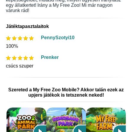
egy állatkertet! Irány a My Free Zoo! Mi már nagyon
várunk rád!
Játéktapasztalaitok
PennySzotyi10
100%
Prenker
csúcs szuper
Szereted a My Free Zoo Mobile? Akkor talán ezek az
upjers játékok is tetszenek neked!