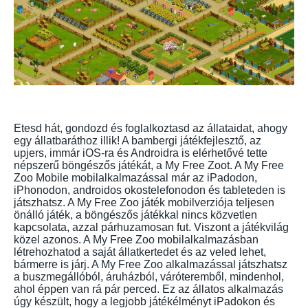
Etesd hát, gondozd és foglalkoztasd az állataidat, ahogy
egy állatbaráthoz illik! A bambergi játékfejlesztő, az
upjers, immár iOS-ra és Androidra is elérhetővé tette
népszerű böngészős játékát, a My Free Zoot. A My Free
Zoo Mobile mobilalkalmazással már az iPadodon,
iPhonodon, androidos okostelefonodon és tableteden is
játszhatsz. A My Free Zoo játék mobilverziója teljesen
önálló játék, a böngészős játékkal nincs közvetlen
kapcsolata, azzal párhuzamosan fut. Viszont a játékvilág
közel azonos. A My Free Zoo mobilalkalmazásban
létrehozhatod a saját állatkertedet és az veled lehet,
bármerre is járj. A My Free Zoo alkalmazással játszhatsz
a buszmegállóból, áruházból, váróteremből, mindenhol,
ahol éppen van rá pár perced. Ez az állatos alkalmazás
úgy készült, hogy a legjobb játékélményt iPadokon és