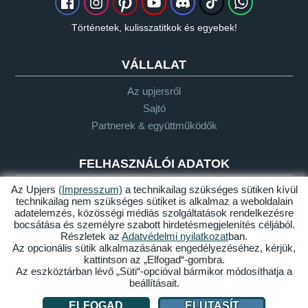
Történetek, kulisszatitkok és egyebek!
VÁLLALAT
Az upjersről
Sajtó
Partnerek & együttműködők
FELHASZNÁLÓI ADATOK
Az Upjers
(Impresszum)
a technikailag szükséges sütiken kívül
Szójegyzék
technikailag nem szükséges sütiket is alkalmaz a weboldalain
Let's Plays-irányelvek
adatelemzés, közösségi médiás szolgáltatások rendelkezésre
bocsátása és személyre szabott hirdetésmegjelenítés céljából.
Támogatás
Részletek az
Adatvédelmi nyilatkozat
ban.
Az opcionális sütik alkalmazásának engedélyezéséhez, kérjük,
kattintson az „Elfogad“-gombra.
Az eszköztárban lévő „Süti“-opcióval bármikor módosíthatja a
Impresszum
Adatvédelem
ÁSZF
Akadálymentesség
beállításait.
Sütik kezelése
ELFOGAD
ELUTASÍT