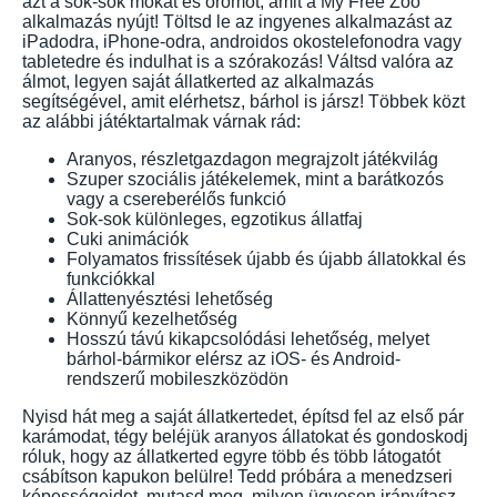
azt a sok-sok mókát és örömöt, amit a My Free Zoo
alkalmazás nyújt! Töltsd le az ingyenes alkalmazást az
iPadodra, iPhone-odra, androidos okostelefonodra vagy
tabletedre és indulhat is a szórakozás! Váltsd valóra az
álmot, legyen saját állatkerted az alkalmazás
segítségével, amit elérhetsz, bárhol is jársz! Többek közt
az alábbi játéktartalmak várnak rád:
Aranyos, részletgazdagon megrajzolt játékvilág
Szuper szociális játékelemek, mint a barátkozós
vagy a csereberélős funkció
Sok-sok különleges, egzotikus állatfaj
Cuki animációk
Folyamatos frissítések újabb és újabb állatokkal és
funkciókkal
Állattenyésztési lehetőség
Könnyű kezelhetőség
Hosszú távú kikapcsolódási lehetőség, melyet
bárhol-bármikor elérsz az iOS- és Android-
rendszerű mobileszközödön
Nyisd hát meg a saját állatkertedet, építsd fel az első pár
karámodat, tégy beléjük aranyos állatokat és gondoskodj
róluk, hogy az állatkerted egyre több és több látogatót
csábítson kapukon belülre! Tedd próbára a menedzseri
képességeidet, mutasd meg, milyen ügyesen irányítasz