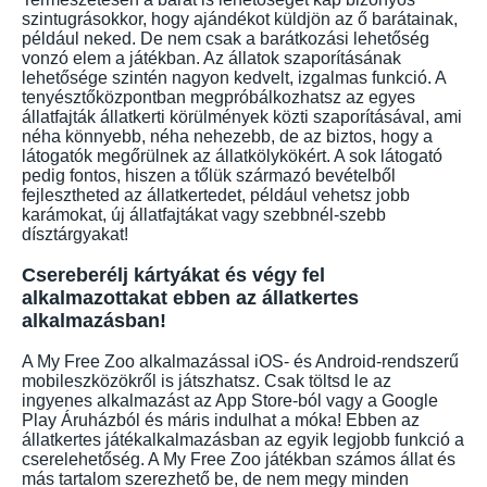
szintugrásokkor, hogy ajándékot küldjön az ő barátainak,
például neked. De nem csak a barátkozási lehetőség
vonzó elem a játékban. Az állatok szaporításának
lehetősége szintén nagyon kedvelt, izgalmas funkció. A
tenyésztőközpontban megpróbálkozhatsz az egyes
állatfajták állatkerti körülmények közti szaporításával, ami
néha könnyebb, néha nehezebb, de az biztos, hogy a
látogatók megőrülnek az állatkölykökért. A sok látogató
pedig fontos, hiszen a tőlük származó bevételből
fejlesztheted az állatkertedet, például vehetsz jobb
karámokat, új állatfajtákat vagy szebbnél-szebb
dísztárgyakat!
Csereberélj kártyákat és végy fel
alkalmazottakat ebben az állatkertes
alkalmazásban!
A My Free Zoo alkalmazással iOS- és Android-rendszerű
mobileszközökről is játszhatsz. Csak töltsd le az
ingyenes alkalmazást az App Store-ból vagy a Google
Play Áruházból és máris indulhat a móka! Ebben az
állatkertes játékalkalmazásban az egyik legjobb funkció a
cserelehetőség. A My Free Zoo játékban számos állat és
más tartalom szerezhető be, de nem megy minden