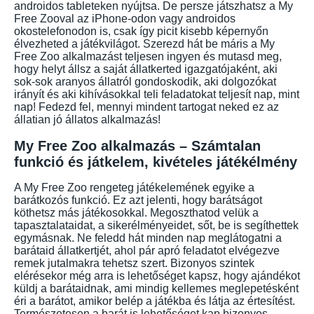
androidos tableteken nyújtsa. De persze játszhatsz a My
Free Zooval az iPhone-odon vagy androidos
okostelefonodon is, csak így picit kisebb képernyőn
élvezheted a játékvilágot. Szerezd hát be máris a My
Free Zoo alkalmazást teljesen ingyen és mutasd meg,
hogy helyt állsz a saját állatkerted igazgatójaként, aki
sok-sok aranyos állatról gondoskodik, aki dolgozókat
irányít és aki kihívásokkal teli feladatokat teljesít nap, mint
nap! Fedezd fel, mennyi mindent tartogat neked ez az
állatian jó állatos alkalmazás!
My Free Zoo alkalmazás – Számtalan
funkció és játkelem, kivételes játékélmény
A My Free Zoo rengeteg játékelemének egyike a
barátkozós funkció. Ez azt jelenti, hogy barátságot
köthetsz más játékosokkal. Megoszthatod velük a
tapasztalataidat, a sikerélményeidet, sőt, be is segíthettek
egymásnak. Ne feledd hát minden nap meglátogatni a
barátaid állatkertjét, ahol pár apró feladatot elvégezve
remek jutalmakra tehetsz szert. Bizonyos szintek
elérésekor még arra is lehetőséget kapsz, hogy ajándékot
küldj a barátaidnak, ami mindig kellemes meglepetésként
éri a barátot, amikor belép a játékba és látja az értesítést.
Természetesen a barát is lehetőséget kap bizonyos