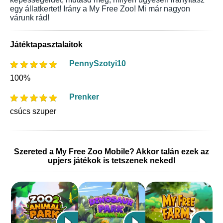
egy állatkertet! Irány a My Free Zoo! Mi már nagyon
várunk rád!
Játéktapasztalaitok
PennySzotyi10
100%
Prenker
csúcs szuper
Szereted a My Free Zoo Mobile? Akkor talán ezek az
upjers játékok is tetszenek neked!