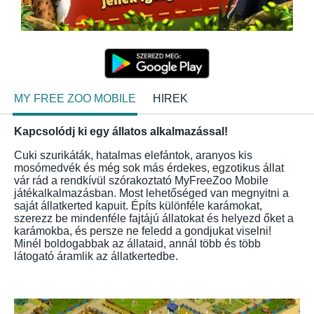
MY FREE ZOO MOBILE
HIREK
Kapcsolódj ki egy állatos alkalmazással!
Cuki szurikáták, hatalmas elefántok, aranyos kis
mosómedvék és még sok más érdekes, egzotikus állat
vár rád a rendkívül szórakoztató MyFreeZoo Mobile
játékalkalmazásban. Most lehetőséged van megnyitni a
saját állatkerted kapuit. Építs különféle karámokat,
szerezz be mindenféle fajtájú állatokat és helyezd őket a
karámokba, és persze ne feledd a gondjukat viselni!
Minél boldogabbak az állataid, annál több és több
látogató áramlik az állatkertedbe.