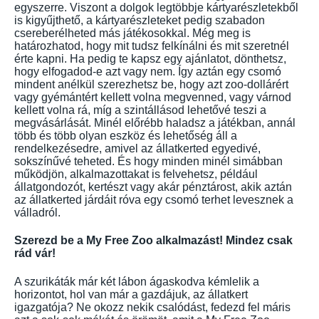
egyszerre. Viszont a dolgok legtöbbje kártyarészletekből
is kigyűjthető, a kártyarészleteket pedig szabadon
csereberélheted más játékosokkal. Még meg is
határozhatod, hogy mit tudsz felkínálni és mit szeretnél
érte kapni. Ha pedig te kapsz egy ajánlatot, dönthetsz,
hogy elfogadod-e azt vagy nem. Így aztán egy csomó
mindent anélkül szerezhetsz be, hogy azt zoo-dollárért
vagy gyémántért kellett volna megvenned, vagy várnod
kellett volna rá, míg a szintállásod lehetővé teszi a
megvásárlását. Minél előrébb haladsz a játékban, annál
több és több olyan eszköz és lehetőség áll a
rendelkezésedre, amivel az állatkerted egyedivé,
sokszínűvé teheted. És hogy minden minél simábban
működjön, alkalmazottakat is felvehetsz, például
állatgondozót, kertészt vagy akár pénztárost, akik aztán
az állatkerted járdáit róva egy csomó terhet levesznek a
válladról.
Szerezd be a My Free Zoo alkalmazást! Mindez csak
rád vár!
A szurikáták már két lábon ágaskodva kémlelik a
horizontot, hol van már a gazdájuk, az állatkert
igazgatója? Ne okozz nekik csalódást, fedezd fel máris