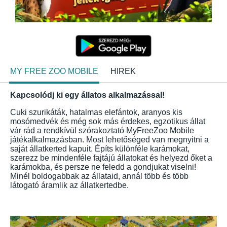
MY FREE ZOO MOBILE
HIREK
Kapcsolódj ki egy állatos alkalmazással!
Cuki szurikáták, hatalmas elefántok, aranyos kis
mosómedvék és még sok más érdekes, egzotikus állat
vár rád a rendkívül szórakoztató MyFreeZoo Mobile
játékalkalmazásban. Most lehetőséged van megnyitni a
saját állatkerted kapuit. Építs különféle karámokat,
szerezz be mindenféle fajtájú állatokat és helyezd őket a
karámokba, és persze ne feledd a gondjukat viselni!
Minél boldogabbak az állataid, annál több és több
látogató áramlik az állatkertedbe.