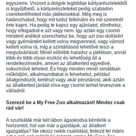
egyszerre. Viszont a dolgok legtöbbje kártyarészletekből
is kigyűjthető, a kártyarészleteket pedig szabadon
csereberélheted más játékosokkal. Még meg is
határozhatod, hogy mit tudsz felkínálni és mit szeretnél
érte kapni. Ha pedig te kapsz egy ajánlatot, dönthetsz,
hogy elfogadod-e azt vagy nem. Így aztán egy csomó
mindent anélkül szerezhetsz be, hogy azt zoo-dollárért
vagy gyémántért kellett volna megvenned, vagy várnod
kellett volna rá, míg a szintállásod lehetővé teszi a
megvásárlását. Minél előrébb haladsz a játékban, annál
több és több olyan eszköz és lehetőség áll a
rendelkezésedre, amivel az állatkerted egyedivé,
sokszínűvé teheted. És hogy minden minél simábban
működjön, alkalmazottakat is felvehetsz, például
állatgondozót, kertészt vagy akár pénztárost, akik aztán
az állatkerted járdáit róva egy csomó terhet levesznek a
válladról.
Szerezd be a My Free Zoo alkalmazást! Mindez csak
rád vár!
A szurikáták már két lábon ágaskodva kémlelik a
horizontot, hol van már a gazdájuk, az állatkert
igazgatója? Ne okozz nekik csalódást, fedezd fel máris