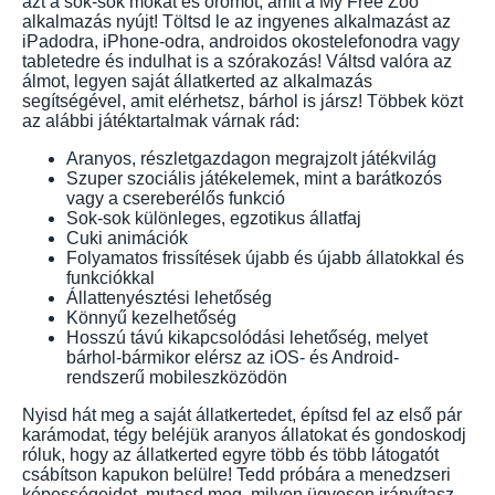
azt a sok-sok mókát és örömöt, amit a My Free Zoo
alkalmazás nyújt! Töltsd le az ingyenes alkalmazást az
iPadodra, iPhone-odra, androidos okostelefonodra vagy
tabletedre és indulhat is a szórakozás! Váltsd valóra az
álmot, legyen saját állatkerted az alkalmazás
segítségével, amit elérhetsz, bárhol is jársz! Többek közt
az alábbi játéktartalmak várnak rád:
Aranyos, részletgazdagon megrajzolt játékvilág
Szuper szociális játékelemek, mint a barátkozós
vagy a csereberélős funkció
Sok-sok különleges, egzotikus állatfaj
Cuki animációk
Folyamatos frissítések újabb és újabb állatokkal és
funkciókkal
Állattenyésztési lehetőség
Könnyű kezelhetőség
Hosszú távú kikapcsolódási lehetőség, melyet
bárhol-bármikor elérsz az iOS- és Android-
rendszerű mobileszközödön
Nyisd hát meg a saját állatkertedet, építsd fel az első pár
karámodat, tégy beléjük aranyos állatokat és gondoskodj
róluk, hogy az állatkerted egyre több és több látogatót
csábítson kapukon belülre! Tedd próbára a menedzseri
képességeidet, mutasd meg, milyen ügyesen irányítasz