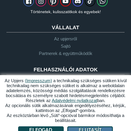
Történetek, kulisszatitkok és egyebek!
VÁLLALAT
Az upjersről
Sajtó
Partnerek & együttműködők
FELHASZNÁLÓI ADATOK
Az Upjers
(Impresszum)
a technikailag szükséges sütiken kívül
Szójegyzék
technikailag nem szükséges sütiket is alkalmaz a weboldalain
Let's Plays-irányelvek
adatelemzés, közösségi médiás szolgáltatások rendelkezésre
bocsátása és személyre szabott hirdetésmegjelenítés céljából.
Támogatás
Részletek az
Adatvédelmi nyilatkozat
ban.
Az opcionális sütik alkalmazásának engedélyezéséhez, kérjük,
kattintson az „Elfogad“-gombra.
Az eszköztárban lévő „Süti“-opcióval bármikor módosíthatja a
Impresszum
Adatvédelem
ÁSZF
Akadálymentesség
beállításait.
Sütik kezelése
ELFOGAD
ELUTASÍT