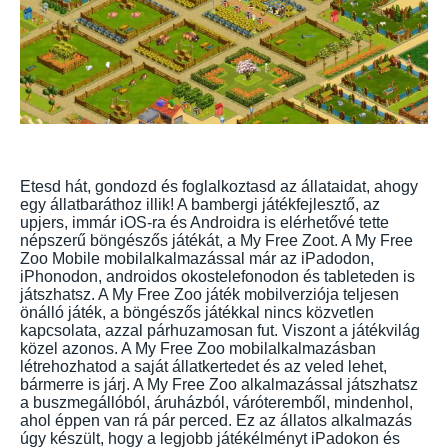
Etesd hát, gondozd és foglalkoztasd az állataidat, ahogy
egy állatbaráthoz illik! A bambergi játékfejlesztő, az
upjers, immár iOS-ra és Androidra is elérhetővé tette
népszerű böngészős játékát, a My Free Zoot. A My Free
Zoo Mobile mobilalkalmazással már az iPadodon,
iPhonodon, androidos okostelefonodon és tableteden is
játszhatsz. A My Free Zoo játék mobilverziója teljesen
önálló játék, a böngészős játékkal nincs közvetlen
kapcsolata, azzal párhuzamosan fut. Viszont a játékvilág
közel azonos. A My Free Zoo mobilalkalmazásban
létrehozhatod a saját állatkertedet és az veled lehet,
bármerre is járj. A My Free Zoo alkalmazással játszhatsz
a buszmegállóból, áruházból, váróteremből, mindenhol,
ahol éppen van rá pár perced. Ez az állatos alkalmazás
úgy készült, hogy a legjobb játékélményt iPadokon és