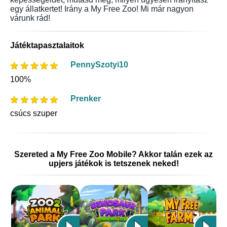
egy állatkertet! Irány a My Free Zoo! Mi már nagyon
várunk rád!
Játéktapasztalaitok
PennySzotyi10
100%
Prenker
csúcs szuper
Szereted a My Free Zoo Mobile? Akkor talán ezek az
upjers játékok is tetszenek neked!