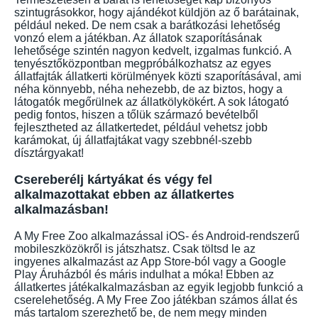
szintugrásokkor, hogy ajándékot küldjön az ő barátainak,
például neked. De nem csak a barátkozási lehetőség
vonzó elem a játékban. Az állatok szaporításának
lehetősége szintén nagyon kedvelt, izgalmas funkció. A
tenyésztőközpontban megpróbálkozhatsz az egyes
állatfajták állatkerti körülmények közti szaporításával, ami
néha könnyebb, néha nehezebb, de az biztos, hogy a
látogatók megőrülnek az állatkölykökért. A sok látogató
pedig fontos, hiszen a tőlük származó bevételből
fejlesztheted az állatkertedet, például vehetsz jobb
karámokat, új állatfajtákat vagy szebbnél-szebb
dísztárgyakat!
Csereberélj kártyákat és végy fel
alkalmazottakat ebben az állatkertes
alkalmazásban!
A My Free Zoo alkalmazással iOS- és Android-rendszerű
mobileszközökről is játszhatsz. Csak töltsd le az
ingyenes alkalmazást az App Store-ból vagy a Google
Play Áruházból és máris indulhat a móka! Ebben az
állatkertes játékalkalmazásban az egyik legjobb funkció a
cserelehetőség. A My Free Zoo játékban számos állat és
más tartalom szerezhető be, de nem megy minden