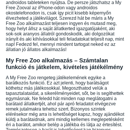
androidos tableteken nyújtsa. De persze játszhatsz a My
Free Zooval az iPhone-odon vagy androidos
okostelefonodon is, csak így picit kisebb képernyőn
élvezheted a játékvilágot. Szerezd hát be máris a My
Free Zoo alkalmazást teljesen ingyen és mutasd meg,
hogy helyt állsz a saját állatkerted igazgatójaként, aki
sok-sok aranyos állatról gondoskodik, aki dolgozókat
irányít és aki kihívásokkal teli feladatokat teljesít nap, mint
nap! Fedezd fel, mennyi mindent tartogat neked ez az
állatian jó állatos alkalmazás!
My Free Zoo alkalmazás – Számtalan
funkció és játkelem, kivételes játékélmény
A My Free Zoo rengeteg játékelemének egyike a
barátkozós funkció. Ez azt jelenti, hogy barátságot
köthetsz más játékosokkal. Megoszthatod velük a
tapasztalataidat, a sikerélményeidet, sőt, be is segíthettek
egymásnak. Ne feledd hát minden nap meglátogatni a
barátaid állatkertjét, ahol pár apró feladatot elvégezve
remek jutalmakra tehetsz szert. Bizonyos szintek
elérésekor még arra is lehetőséget kapsz, hogy ajándékot
küldj a barátaidnak, ami mindig kellemes meglepetésként
éri a barátot, amikor belép a játékba és látja az értesítést.
Természetesen a barát is lehetőséget kap bizonyos