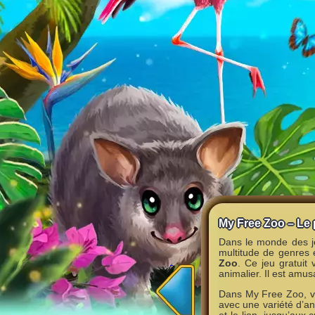
My Free Zoo – Le
Dans le monde des jeu
multitude de genres 
Zoo
. Ce jeu gratuit 
animalier. Il est amus
Dans My Free Zoo, vo
avec une variété d’an