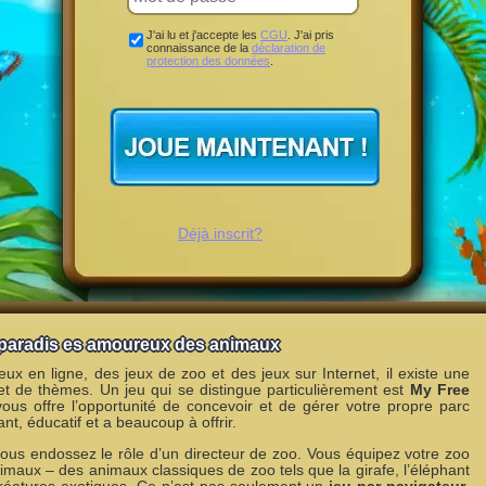
J'ai lu et j'accepte les
CGU
. J'ai pris
connaissance de la
déclaration de
protection des données
.
Déjà inscrit?
 paradis es amoureux des animaux
x en ligne, des jeux de zoo et des jeux sur Internet, il existe une
et de thèmes. Un jeu qui se distingue particulièrement est
My Free
vous offre l’opportunité de concevoir et de gérer votre propre parc
ant, éducatif et a beaucoup à offrir.
us endossez le rôle d’un directeur de zoo. Vous équipez votre zoo
imaux – des animaux classiques de zoo tels que la girafe, l’éléphant