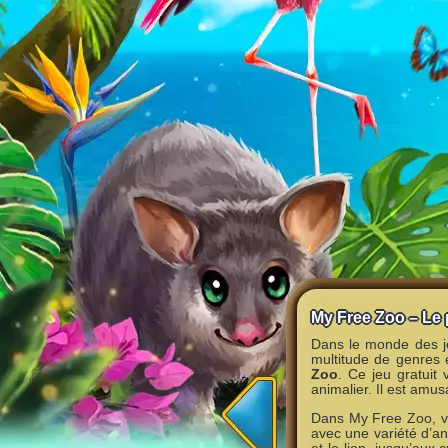
My Free Zoo – Le
Dans le monde des jeu
multitude de genres 
Zoo
. Ce jeu gratuit 
animalier. Il est amus
Dans My Free Zoo, vo
avec une variété d’an