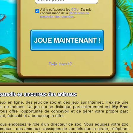
J'ai lu et j'accepte les
CGU
. J'ai pris
connaissance de la
déclaration de
protection des données
.
Déjà inscrit?
 paradis es amoureux des animaux
x en ligne, des jeux de zoo et des jeux sur Internet, il existe une
et de thèmes. Un jeu qui se distingue particulièrement est
My Free
vous offre l’opportunité de concevoir et de gérer votre propre parc
ant, éducatif et a beaucoup à offrir.
us endossez le rôle d’un directeur de zoo. Vous équipez votre zoo
imaux – des animaux classiques de zoo tels que la girafe, l’éléphant