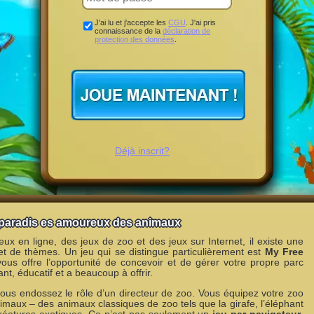
J'ai lu et j'accepte les
CGU
. J'ai pris
connaissance de la
déclaration de
protection des données
.
Déjà inscrit?
 paradis es amoureux des animaux
x en ligne, des jeux de zoo et des jeux sur Internet, il existe une
et de thèmes. Un jeu qui se distingue particulièrement est
My Free
vous offre l’opportunité de concevoir et de gérer votre propre parc
ant, éducatif et a beaucoup à offrir.
us endossez le rôle d’un directeur de zoo. Vous équipez votre zoo
imaux – des animaux classiques de zoo tels que la girafe, l’éléphant