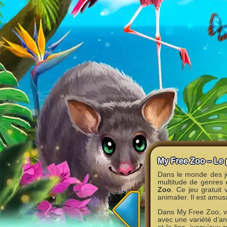
My Free Zoo – Le
Dans le monde des jeu
multitude de genres 
Zoo
. Ce jeu gratuit 
animalier. Il est amus
Dans My Free Zoo, vo
avec une variété d’an