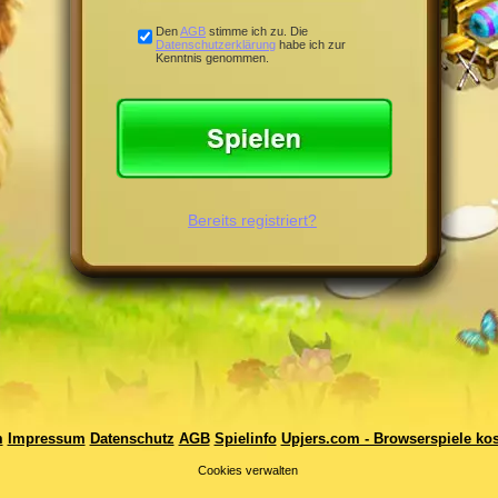
Den
AGB
stimme ich zu. Die
Datenschutzerklärung
habe ich zur
Kenntnis genommen.
Bereits registriert?
m
Impressum
Datenschutz
AGB
Spielinfo
Upjers.com - Browserspiele kos
Cookies verwalten