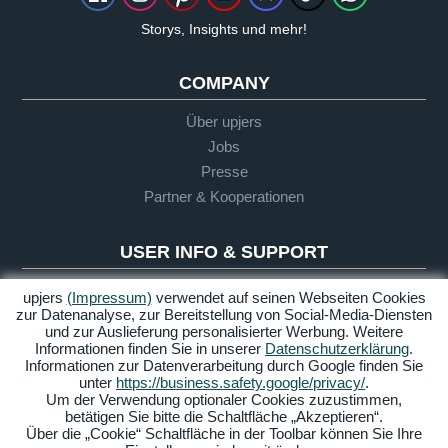
Storys, Insights und mehr!
COMPANY
Über upjers
Jobs
Presse
Partner & Kooperationen
USER INFO & SUPPORT
Glossar
upjers
(Impressum)
verwendet auf seinen Webseiten Cookies
zur Datenanalyse, zur Bereitstellung von Social-Media-Diensten
Let's Play Richtlinie
und zur Auslieferung personalisierter Werbung. Weitere
Infos für Eltern
Informationen finden Sie in unserer
Datenschutzerklärung
.
Informationen zur Datenverarbeitung durch Google finden Sie
Support
unter
https://business.safety.google/privacy/
.
Um der Verwendung optionaler Cookies zuzustimmen,
betätigen Sie bitte die Schaltfläche „Akzeptieren“.
Über die „Cookie“ Schaltfläche in der Toolbar können Sie Ihre
Impressum
Datenschutz
AGB
Barrierefreiheit