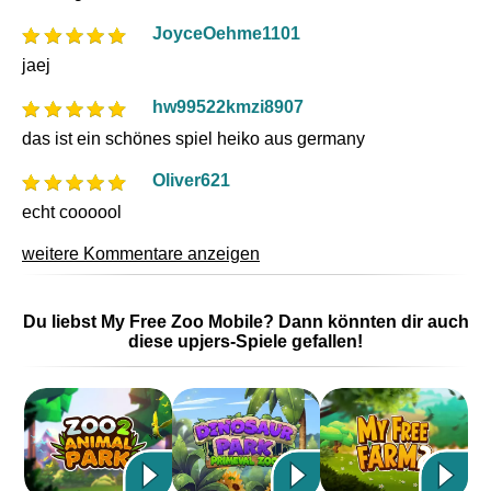
JoyceOehme1101
jaej
hw99522kmzi8907
das ist ein schönes spiel heiko aus germany
Oliver621
echt coooool
weitere Kommentare anzeigen
Du liebst My Free Zoo Mobile? Dann könnten dir auch
diese upjers-Spiele gefallen!