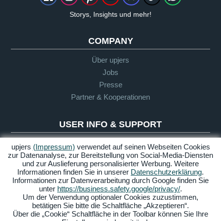
Storys, Insights und mehr!
COMPANY
Über upjers
Jobs
Presse
Partner & Kooperationen
USER INFO & SUPPORT
Glossar
upjers
(Impressum)
verwendet auf seinen Webseiten Cookies
zur Datenanalyse, zur Bereitstellung von Social-Media-Diensten
Let's Play Richtlinie
und zur Auslieferung personalisierter Werbung. Weitere
Infos für Eltern
Informationen finden Sie in unserer
Datenschutzerklärung
.
Informationen zur Datenverarbeitung durch Google finden Sie
Support
unter
https://business.safety.google/privacy/
.
Um der Verwendung optionaler Cookies zuzustimmen,
betätigen Sie bitte die Schaltfläche „Akzeptieren“.
Über die „Cookie“ Schaltfläche in der Toolbar können Sie Ihre
Impressum
Datenschutz
AGB
Barrierefreiheit