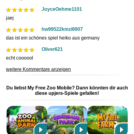
JoyceOehme1101
jaej
hw99522kmzi8907
das ist ein schönes spiel heiko aus germany
Oliver621
echt coooool
weitere Kommentare anzeigen
Du liebst My Free Zoo Mobile? Dann könnten dir auch
diese upjers-Spiele gefallen!