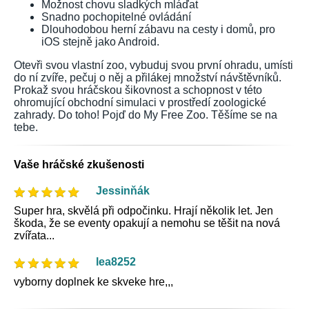
Možnost chovu sladkých mláďat
Snadno pochopitelné ovládání
Dlouhodobou herní zábavu na cesty i domů, pro
iOS stejně jako Android.
Otevři svou vlastní zoo, vybuduj svou první ohradu, umísti
do ní zvíře, pečuj o něj a přilákej množství návštěvníků.
Prokaž svou hráčskou šikovnost a schopnost v této
ohromující obchodní simulaci v prostředí zoologické
zahrady. Do toho! Pojď do My Free Zoo. Těšíme se na
tebe.
Vaše hráčské zkušenosti
Jessinňák
Super hra, skvělá při odpočinku. Hrají několik let. Jen
škoda, že se eventy opakují a nemohu se těšit na nová
zvířata...
lea8252
vyborny doplnek ke skveke hre,,,