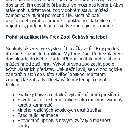
dostaneš, tím obsáhlejší budou tvé možnosti tvoření. Abys
stále mohl udržet svou zoo v dobrém stavu, můžeš
zaměstnat virtuální pomocné síly. Mezi ně patří
ošetřovatel zvířat, zahradník a pokladník. Jakmile si je
objednáš, podpoří tě prací ve tvé zoologické zahradě.
Pořiď si aplikaci My Free Zoo! Čekává na tebe!
Surikaty už zvědavě vystrkují hlavičky z děr. Kdy přijdeš
do zoo? Poznej teď aplikaci My Free Zoo. Po bezplatném
downloadu do tvého iPadu, iPhonu, mobilu nebo tabletu
můžeš hned začít hrát. Vytvoř si svou zoo zcela podle
tvých vlastních představ. Uskutečni svůj sen o zoologické
zahradě a staň se v této zvířecí aplikaci ředitelem
zoologické zahrady. Očekává tě následující obsah a
funkce:
Graficky líbivé a detailně vytvořené herní prostředí
Skvělé sociálně herní funkce, jako možnost výměny
karet a kamarádů
Mnoho rozličných exotických druhů zvířat
Fascinující animace
Pravidelné updaty s novými zvířaty a možnosti
tvorby