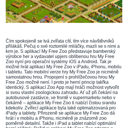
Čím spokojeně se tvá zvířata cítí, tím více návštěvníků
přilákáš. Pečuj o své roztomilé miláčky, mazli se s nimi a
krm je. S aplikací My Free Zoo představuje bamberský
výrobce her a vydavatel upjers oblíbenou hru My Free
Zoo nyní pro operační systémy iOS a Android. Tak je
možné hrát aplikaci My Free Zoo v iPadu, iPhonu, mobilu
i tabletu. Tato mobilní verze hry My Free Zoo je nicméně
samostatnou hrou. Propojení s prohlížečovou hrou My
Free Zoo možné není. I proto je herní princip takřka
identický. S aplikací Zoo App mají hráči možnost vytvořit
si svou vlastní zoologickou zahradu. Ať už při čekání na
autobusové zastávce, ve frontě v supermarketu nebo v
čekárně – aplikace My Free Zoo ti nabízí čistou srandu
kdekoliv. Zvířecí aplikace byla také optimalizovaná pro
iPady a tablety. Přirozeně se aplikace My Free Zoo dá
hrát i v mobilu a iPhonu, nicméně je znázorně zoo
poměrně detailní. Takže i iPad a tablet nabízí optimální