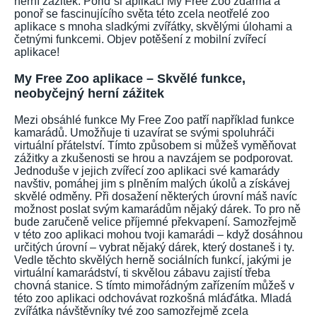
herní zážitek. Pořiď si aplikaci My Free Zoo zdarma a
ponoř se fascinujícího světa této zcela neotřelé zoo
aplikace s mnoha sladkými zvířátky, skvělými úlohami a
četnými funkcemi. Objev potěšení z mobilní zvířecí
aplikace!
My Free Zoo aplikace – Skvělé funkce,
neobyčejný herní zážitek
Mezi obsáhlé funkce My Free Zoo patří například funkce
kamarádů. Umožňuje ti uzavírat se svými spoluhráči
virtuální přátelství. Tímto způsobem si můžeš vyměňovat
zážitky a zkušenosti se hrou a navzájem se podporovat.
Jednoduše v jejich zvířecí zoo aplikaci své kamarády
navštiv, pomáhej jim s plněním malých úkolů a získávej
skvělé odměny. Při dosažení některých úrovní máš navíc
možnost poslat svým kamarádům nějaký dárek. To pro ně
bude zaručeně velice příjemné překvapení. Samozřejmě
v této zoo aplikaci mohou tvoji kamarádi – když dosáhnou
určitých úrovní – vybrat nějaký dárek, který dostaneš i ty.
Vedle těchto skvělých herně sociálních funkcí, jakými je
virtuální kamarádství, ti skvělou zábavu zajistí třeba
chovná stanice. S tímto mimořádným zařízením můžeš v
této zoo aplikaci odchovávat rozkošná mláďátka. Mladá
zvířátka návštěvníky tvé zoo samozřejmě zcela