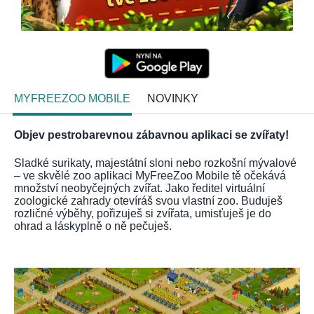
MYFREEZOO MOBILE
NOVINKY
Objev pestrobarevnou zábavnou aplikaci se zvířaty!
Sladké surikaty, majestátní sloni nebo rozkošní mývalové
– ve skvělé zoo aplikaci MyFreeZoo Mobile tě očekává
množství neobyčejných zvířat. Jako ředitel virtuální
zoologické zahrady otevíráš svou vlastní zoo. Buduješ
rozličné výběhy, pořizuješ si zvířata, umisťuješ je do
ohrad a láskyplně o ně pečuješ.