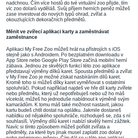
nadchnou. Čím více hostů do tvé virtuální zoo přijde, tím
víc zoo dolarů vyděláš. Svůj příjem herních peněz můžeš
zase investovat do nových typů ohrad, zvířat a
okouzlujících dekoračních předmětů.
Měnit ve zvířecí aplikaci karty a zaměstnávat
zaměstnance
Aplikaci My Free Zoo můžeš hrát na přístrojích s iOS
stejně jako s Androidem. Po bezplatném downloadu v
App Store nebo Google Play Store začíná mobilní herní
zábava. Jednou ze skvělých funkcí této zoo aplikace
představují výměny dílků karet. Spousta předmětů a zvířat
v My Free Zoo je možné získat nasbíráním dílů karet.
Kromě toho si můžeš dílky karet vyměňovat s ostatními
spoluhráči. Pokud například najdeš ve hře díl karty zvířete
nebo předmětu, který už nepotřebuješ nebo už ho máš
vícekrát, můžeš ho jednoduše nabídnout k výměně svým
kamarádům. K tomu máš také možnost nastavit, jakou
kartu budeš chtít dostat na oplátku. Jakmile dostaneš
nabídku od nějakého spoluhráče, rozhoduješ se, zda s ní
souhlasíš. Výměny dílů karet i nabízí skvělý herní zážitek.
Navíc si tímto způsobem můžeš pořídit zvířata a
předměty, za které bys jinak musel zaplatit zoo dolary
nebo prémiovou měnou. Čím dál se v této zoo aplikaci