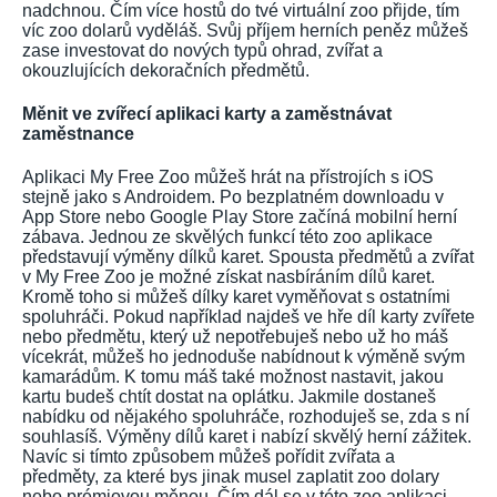
nadchnou. Čím více hostů do tvé virtuální zoo přijde, tím
víc zoo dolarů vyděláš. Svůj příjem herních peněz můžeš
zase investovat do nových typů ohrad, zvířat a
okouzlujících dekoračních předmětů.
Měnit ve zvířecí aplikaci karty a zaměstnávat
zaměstnance
Aplikaci My Free Zoo můžeš hrát na přístrojích s iOS
stejně jako s Androidem. Po bezplatném downloadu v
App Store nebo Google Play Store začíná mobilní herní
zábava. Jednou ze skvělých funkcí této zoo aplikace
představují výměny dílků karet. Spousta předmětů a zvířat
v My Free Zoo je možné získat nasbíráním dílů karet.
Kromě toho si můžeš dílky karet vyměňovat s ostatními
spoluhráči. Pokud například najdeš ve hře díl karty zvířete
nebo předmětu, který už nepotřebuješ nebo už ho máš
vícekrát, můžeš ho jednoduše nabídnout k výměně svým
kamarádům. K tomu máš také možnost nastavit, jakou
kartu budeš chtít dostat na oplátku. Jakmile dostaneš
nabídku od nějakého spoluhráče, rozhoduješ se, zda s ní
souhlasíš. Výměny dílů karet i nabízí skvělý herní zážitek.
Navíc si tímto způsobem můžeš pořídit zvířata a
předměty, za které bys jinak musel zaplatit zoo dolary
nebo prémiovou měnou. Čím dál se v této zoo aplikaci