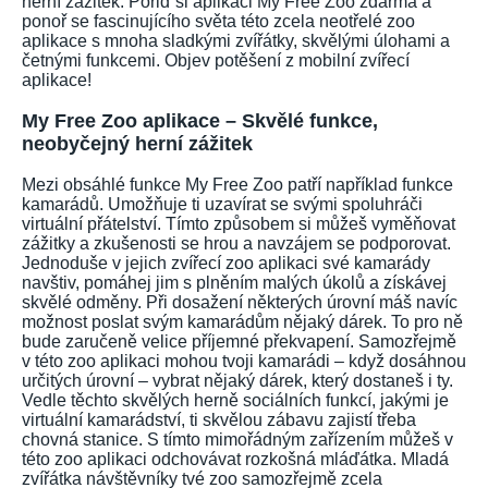
herní zážitek. Pořiď si aplikaci My Free Zoo zdarma a
ponoř se fascinujícího světa této zcela neotřelé zoo
aplikace s mnoha sladkými zvířátky, skvělými úlohami a
četnými funkcemi. Objev potěšení z mobilní zvířecí
aplikace!
My Free Zoo aplikace – Skvělé funkce,
neobyčejný herní zážitek
Mezi obsáhlé funkce My Free Zoo patří například funkce
kamarádů. Umožňuje ti uzavírat se svými spoluhráči
virtuální přátelství. Tímto způsobem si můžeš vyměňovat
zážitky a zkušenosti se hrou a navzájem se podporovat.
Jednoduše v jejich zvířecí zoo aplikaci své kamarády
navštiv, pomáhej jim s plněním malých úkolů a získávej
skvělé odměny. Při dosažení některých úrovní máš navíc
možnost poslat svým kamarádům nějaký dárek. To pro ně
bude zaručeně velice příjemné překvapení. Samozřejmě
v této zoo aplikaci mohou tvoji kamarádi – když dosáhnou
určitých úrovní – vybrat nějaký dárek, který dostaneš i ty.
Vedle těchto skvělých herně sociálních funkcí, jakými je
virtuální kamarádství, ti skvělou zábavu zajistí třeba
chovná stanice. S tímto mimořádným zařízením můžeš v
této zoo aplikaci odchovávat rozkošná mláďátka. Mladá
zvířátka návštěvníky tvé zoo samozřejmě zcela