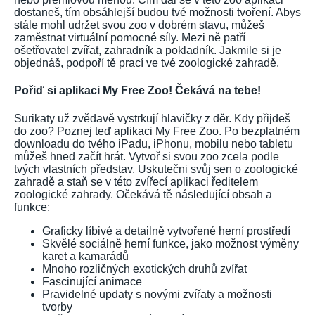
dostaneš, tím obsáhlejší budou tvé možnosti tvoření. Abys
stále mohl udržet svou zoo v dobrém stavu, můžeš
zaměstnat virtuální pomocné síly. Mezi ně patří
ošetřovatel zvířat, zahradník a pokladník. Jakmile si je
objednáš, podpoří tě prací ve tvé zoologické zahradě.
Pořiď si aplikaci My Free Zoo! Čekává na tebe!
Surikaty už zvědavě vystrkují hlavičky z děr. Kdy přijdeš
do zoo? Poznej teď aplikaci My Free Zoo. Po bezplatném
downloadu do tvého iPadu, iPhonu, mobilu nebo tabletu
můžeš hned začít hrát. Vytvoř si svou zoo zcela podle
tvých vlastních představ. Uskutečni svůj sen o zoologické
zahradě a staň se v této zvířecí aplikaci ředitelem
zoologické zahrady. Očekává tě následující obsah a
funkce:
Graficky líbivé a detailně vytvořené herní prostředí
Skvělé sociálně herní funkce, jako možnost výměny
karet a kamarádů
Mnoho rozličných exotických druhů zvířat
Fascinující animace
Pravidelné updaty s novými zvířaty a možnosti
tvorby