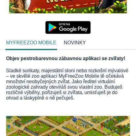
MYFREEZOO MOBILE
NOVINKY
Objev pestrobarevnou zábavnou aplikaci se zvířaty!
Sladké surikaty, majestátní sloni nebo rozkošní mývalové
– ve skvělé zoo aplikaci MyFreeZoo Mobile tě očekává
množství neobyčejných zvířat. Jako ředitel virtuální
zoologické zahrady otevíráš svou vlastní zoo. Buduješ
rozličné výběhy, pořizuješ si zvířata, umisťuješ je do
ohrad a láskyplně o ně pečuješ.