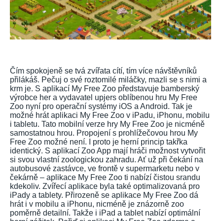
Čím spokojeně se tvá zvířata cítí, tím více návštěvníků
přilákáš. Pečuj o své roztomilé miláčky, mazli se s nimi a
krm je. S aplikací My Free Zoo představuje bamberský
výrobce her a vydavatel upjers oblíbenou hru My Free
Zoo nyní pro operační systémy iOS a Android. Tak je
možné hrát aplikaci My Free Zoo v iPadu, iPhonu, mobilu
i tabletu. Tato mobilní verze hry My Free Zoo je nicméně
samostatnou hrou. Propojení s prohlížečovou hrou My
Free Zoo možné není. I proto je herní princip takřka
identický. S aplikací Zoo App mají hráči možnost vytvořit
si svou vlastní zoologickou zahradu. Ať už při čekání na
autobusové zastávce, ve frontě v supermarketu nebo v
čekárně – aplikace My Free Zoo ti nabízí čistou srandu
kdekoliv. Zvířecí aplikace byla také optimalizovaná pro
iPady a tablety. Přirozeně se aplikace My Free Zoo dá
hrát i v mobilu a iPhonu, nicméně je znázorně zoo
poměrně detailní. Takže i iPad a tablet nabízí optimální