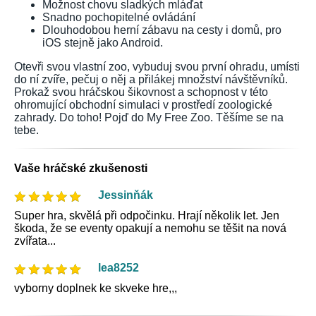
Možnost chovu sladkých mláďat
Snadno pochopitelné ovládání
Dlouhodobou herní zábavu na cesty i domů, pro
iOS stejně jako Android.
Otevři svou vlastní zoo, vybuduj svou první ohradu, umísti
do ní zvíře, pečuj o něj a přilákej množství návštěvníků.
Prokaž svou hráčskou šikovnost a schopnost v této
ohromující obchodní simulaci v prostředí zoologické
zahrady. Do toho! Pojď do My Free Zoo. Těšíme se na
tebe.
Vaše hráčské zkušenosti
Jessinňák
Super hra, skvělá při odpočinku. Hrají několik let. Jen
škoda, že se eventy opakují a nemohu se těšit na nová
zvířata...
lea8252
vyborny doplnek ke skveke hre,,,