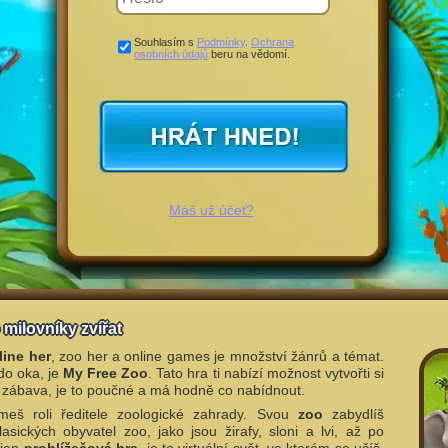
Souhlasím s
Podmínky
.
Ochrana
osobních údajů
beru na vědomí.
Máš už účet?
 milovníky zvířat
line her
, zoo her a online games je množství žánrů a témat.
do oka, je
My Free Zoo
. Tato hra ti nabízí možnost vytvořti si
to zábava, je to poučné a má hodně co nabídnout.
š roli ředitele zoologické zahrady. Svou
zoo
zabydlíš
sických obyvatel zoo, jako jsou žirafy, sloni a lvi, až po