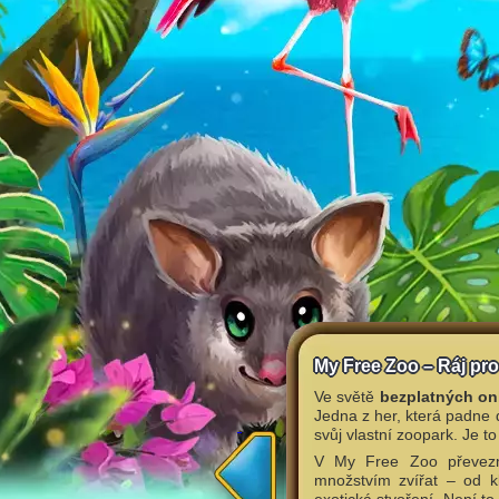
My Free Zoo – Ráj pro
Ve světě
bezplatných on
Jedna z her, která padne 
svůj vlastní zoopark. Je 
V My Free Zoo převezme
množstvím zvířat – od kla