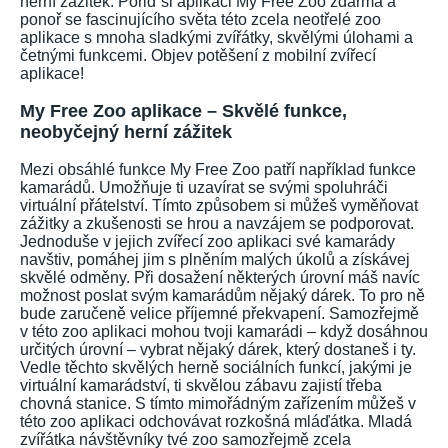
herní zážitek. Pořiď si aplikaci My Free Zoo zdarma a
ponoř se fascinujícího světa této zcela neotřelé zoo
aplikace s mnoha sladkými zvířátky, skvělými úlohami a
četnými funkcemi. Objev potěšení z mobilní zvířecí
aplikace!
My Free Zoo aplikace – Skvělé funkce,
neobyčejný herní zážitek
Mezi obsáhlé funkce My Free Zoo patří například funkce
kamarádů. Umožňuje ti uzavírat se svými spoluhráči
virtuální přátelství. Tímto způsobem si můžeš vyměňovat
zážitky a zkušenosti se hrou a navzájem se podporovat.
Jednoduše v jejich zvířecí zoo aplikaci své kamarády
navštiv, pomáhej jim s plněním malých úkolů a získávej
skvělé odměny. Při dosažení některých úrovní máš navíc
možnost poslat svým kamarádům nějaký dárek. To pro ně
bude zaručeně velice příjemné překvapení. Samozřejmě
v této zoo aplikaci mohou tvoji kamarádi – když dosáhnou
určitých úrovní – vybrat nějaký dárek, který dostaneš i ty.
Vedle těchto skvělých herně sociálních funkcí, jakými je
virtuální kamarádství, ti skvělou zábavu zajistí třeba
chovná stanice. S tímto mimořádným zařízením můžeš v
této zoo aplikaci odchovávat rozkošná mláďátka. Mladá
zvířátka návštěvníky tvé zoo samozřejmě zcela