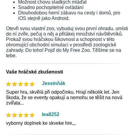
Možnost chovu sladkých mláďat
Snadno pochopitelné ovládání
Dlouhodobou herní zábavu na cesty i domů, pro
iOS stejně jako Android.
Otevři svou vlastní zoo, vybuduj svou první ohradu, umísti
do ní zvíře, pečuj o něj a přilákej množství návštěvníků.
Prokaž svou hráčskou šikovnost a schopnost v této
ohromující obchodní simulaci v prostředí zoologické
zahrady. Do toho! Pojď do My Free Zoo. Těšíme se na
tebe.
Vaše hráčské zkušenosti
Jessinňák
Super hra, skvělá při odpočinku. Hrají několik let. Jen
škoda, že se eventy opakují a nemohu se těšit na nová
zvířata...
lea8252
vyborny doplnek ke skveke hre,,,