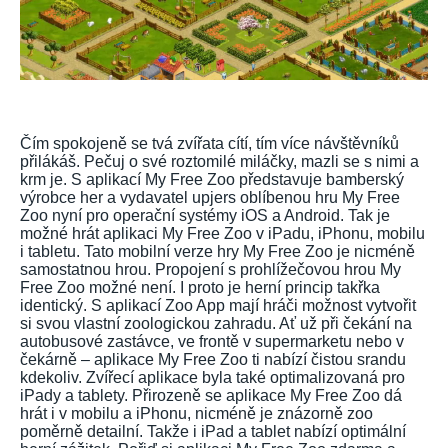
Čím spokojeně se tvá zvířata cítí, tím více návštěvníků
přilákáš. Pečuj o své roztomilé miláčky, mazli se s nimi a
krm je. S aplikací My Free Zoo představuje bamberský
výrobce her a vydavatel upjers oblíbenou hru My Free
Zoo nyní pro operační systémy iOS a Android. Tak je
možné hrát aplikaci My Free Zoo v iPadu, iPhonu, mobilu
i tabletu. Tato mobilní verze hry My Free Zoo je nicméně
samostatnou hrou. Propojení s prohlížečovou hrou My
Free Zoo možné není. I proto je herní princip takřka
identický. S aplikací Zoo App mají hráči možnost vytvořit
si svou vlastní zoologickou zahradu. Ať už při čekání na
autobusové zastávce, ve frontě v supermarketu nebo v
čekárně – aplikace My Free Zoo ti nabízí čistou srandu
kdekoliv. Zvířecí aplikace byla také optimalizovaná pro
iPady a tablety. Přirozeně se aplikace My Free Zoo dá
hrát i v mobilu a iPhonu, nicméně je znázorně zoo
poměrně detailní. Takže i iPad a tablet nabízí optimální