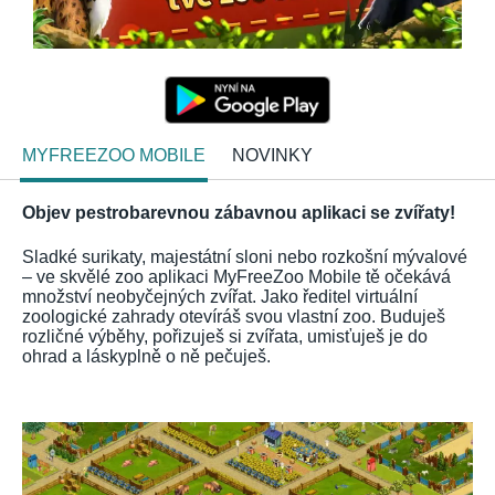
MYFREEZOO MOBILE
NOVINKY
Objev pestrobarevnou zábavnou aplikaci se zvířaty!
Sladké surikaty, majestátní sloni nebo rozkošní mývalové
– ve skvělé zoo aplikaci MyFreeZoo Mobile tě očekává
množství neobyčejných zvířat. Jako ředitel virtuální
zoologické zahrady otevíráš svou vlastní zoo. Buduješ
rozličné výběhy, pořizuješ si zvířata, umisťuješ je do
ohrad a láskyplně o ně pečuješ.