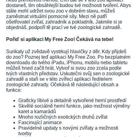
dostaneš, tím obsáhlejší budou tvé možnosti tvoření. Abys
stále mohl udržet svou zoo v dobrém stavu, můžeš
zaměstnat virtuální pomocné síly. Mezi ně patří
ošetřovatel zvířat, zahradník a pokladník. Jakmile si je
objednáš, podpoří tě prací ve tvé zoologické zahradě.
Pořiď si aplikaci My Free Zoo! Čekává na tebe!
Surikaty už zvědavě vystrkují hlavičky z děr. Kdy přijdeš
do zoo? Poznej teď aplikaci My Free Zoo. Po bezplatném
downloadu do tvého iPadu, iPhonu, mobilu nebo tabletu
můžeš hned začít hrát. Vytvoř si svou zoo zcela podle
tvých vlastních představ. Uskutečni svůj sen o zoologické
zahradě a staň se v této zvířecí aplikaci ředitelem
zoologické zahrady. Očekává tě následující obsah a
funkce:
Graficky líbivé a detailně vytvořené herní prostředí
Skvělé sociálně herní funkce, jako možnost výměny
karet a kamarádů
Mnoho rozličných exotických druhů zvířat
Fascinující animace
Pravidelné updaty s novými zvířaty a možnosti
tvorby