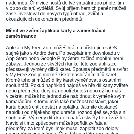
nadchnou. Čím více hostů do tvé virtuální zoo přijde, tím
víc zoo dolarů vyděláš. Svůj příjem herních peněz můžeš
zase investovat do nových typů ohrad, zvířat a
okouzlujících dekoračních předmětů.
Měnit ve zvířecí aplikaci karty a zaměstnávat
zaměstnance
Aplikaci My Free Zoo můžeš hrát na přístrojích s iOS
stejně jako s Androidem. Po bezplatném downloadu v
App Store nebo Google Play Store začíná mobilní herní
zábava. Jednou ze skvělých funkcí této zoo aplikace
představují výměny dílků karet. Spousta předmětů a zvířat
v My Free Zoo je možné získat nasbíráním dílů karet.
Kromě toho si můžeš dílky karet vyměňovat s ostatními
spoluhráči. Pokud například najdeš ve hře díl karty zvířete
nebo předmětu, který už nepotřebuješ nebo už ho máš
vícekrát, můžeš ho jednoduše nabídnout k výměně svým
kamarádům. K tomu máš také možnost nastavit, jakou
kartu budeš chtít dostat na oplátku. Jakmile dostaneš
nabídku od nějakého spoluhráče, rozhoduješ se, zda s ní
souhlasíš. Výměny dílů karet i nabízí skvělý herní zážitek.
Navíc si tímto způsobem můžeš pořídit zvířata a
předměty, za které bys jinak musel zaplatit zoo dolary
nebo prémiovou měnou. Čím dál se v této zoo aplikaci