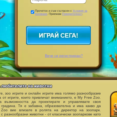
Прочетох и съм съгласен с
Условия за
ползване
. Приемам
Поверителност
.
Вече си регистриран?
за любителите на животни
те, зоо игрите и онлайн игрите има голямо разнообразие
а от игрите, които привличат вниманието, е My Free Zoo.
а възможността да проектирате и управлявате своя
 градина. Тя е забавна, образователна и има какво да
Zoo вие влизате в ролята на директор на зоопарк.
 с разнообразни животни - от класически зоопаркове като