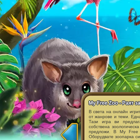
My Free Zoo - Раят 
В света на онлайн игри
от жанрове и теми. Едн
Тази игра ви предлаг
собствена зоологическа
предложи. В My Free 
Оборудвате зоопарка си