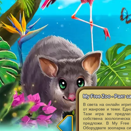
My Free Zoo - Раят 
В света на онлайн игри
от жанрове и теми. Едн
Тази игра ви предлаг
собствена зоологическа
предложи. В My Free 
Оборудвате зоопарка си