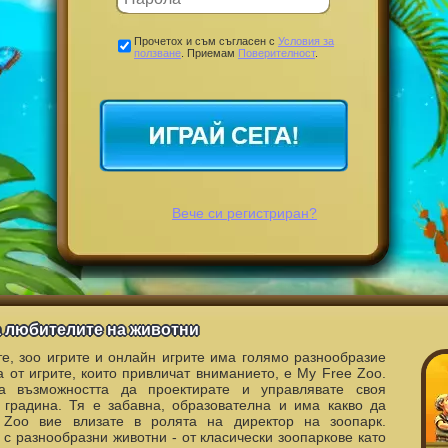
Прочетох и съм съгласен с
Условия за
ползване
. Приемам
Поверителност
.
Вече си регистриран?
за любителите на животни
те, зоо игрите и онлайн игрите има голямо разнообразие
а от игрите, които привличат вниманието, е My Free Zoo.
а възможността да проектирате и управлявате своя
 градина. Тя е забавна, образователна и има какво да
Zoo вие влизате в ролята на директор на зоопарк.
 с разнообразни животни - от класически зоопаркове като